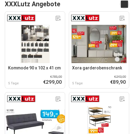
XXXLutz Angebote
Kommode 90 x 102 x 41 cm
Xora garderobenschrank
€785,00
€243,00
€299,00
€89,90
5 Tage
5 Tage