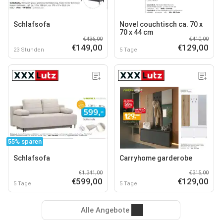
Schlafsofa
Novel couchtisch ca. 70 x
70 x 44 cm
€436,00
€410,00
€149,00
€129,00
23 Stunden
5 Tage
55% sparen
Schlafsofa
Carryhome garderobe
€1.341,00
€315,00
€599,00
€129,00
5 Tage
5 Tage
Alle Angebote