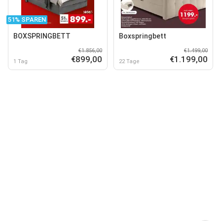
51% SPAREN
BOXSPRINGBETT
Boxspringbett
€1.856,00
€1.499,00
€899,00
€1.199,00
1 Tag
22 Tage