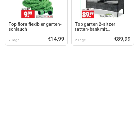
Top flora flexibler garten-
Top garten 2-sitzer
schlauch
rattan-bank mit
integriertem tisch
€14,99
€89,99
2 Tage
2 Tage