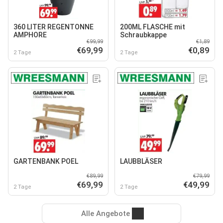
360 LITER REGENTONNE
200ML FLASCHE mit
AMPHORE
Schraubkappe
€99,99
€1,89
€69,99
€0,89
2 Tage
2 Tage
GARTENBANK POEL
LAUBBLÄSER
€89,99
€79,99
€69,99
€49,99
2 Tage
2 Tage
Alle Angebote