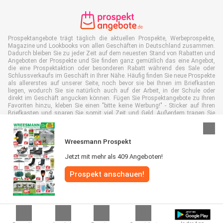
Prospektangebote trägt täglich die aktuellen Prospekte, Werbeprospekte,
Magazine und Lookbooks von allen Geschäften in Deutschland zusammen.
Dadurch bleiben Sie zu jeder Zeit auf dem neuesten Stand von Rabatten und
Angeboten der Prospekte und Sie finden ganz gemütlich das eine Angebot,
die eine Prospektaktion oder besonderen Rabatt während des Sale oder
Schlussverkaufs im Geschäft in Ihrer Nähe. Häufig finden Sie neue Prospekte
als allererstes auf unserer Seite, noch bevor sie bei Ihnen im Briefkasten
liegen, wodurch Sie sie natürlich auch auf der Arbeit, in der Schule oder
direkt im Geschäft angucken können. Fügen Sie Prospektangebote zu Ihren
Favoriten hinzu, kleben Sie einen "bitte keine Werbung!" - Sticker auf Ihren
Briefkasten und sparen Sie somit viel Zeit und Geld. Außerdem tragen Sie
damit auch aktiv zur Papiermüll Reduktion bei, was gut für unsere Umwelt
ist.
Wreesmann Prospekt
Jetzt mit mehr als 409 Angeboten!
Prospekt anschauen!
Alle Rechte vorbehalten © Prospektangebote.de 2026 |
Haftungsausschluss
|
Allgemeine Geschäftsbedingungen
|
Datenschutzerklärung
|
Cookie-
Richtlinie