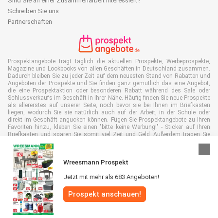
Sind Sie an einer Zusammenarbeit interessiert?
Schreiben Sie uns
Partnerschaften
Prospektangebote trägt täglich die aktuellen Prospekte, Werbeprospekte,
Magazine und Lookbooks von allen Geschäften in Deutschland zusammen.
Dadurch bleiben Sie zu jeder Zeit auf dem neuesten Stand von Rabatten und
Angeboten der Prospekte und Sie finden ganz gemütlich das eine Angebot,
die eine Prospektaktion oder besonderen Rabatt während des Sale oder
Schlussverkaufs im Geschäft in Ihrer Nähe. Häufig finden Sie neue Prospekte
als allererstes auf unserer Seite, noch bevor sie bei Ihnen im Briefkasten
liegen, wodurch Sie sie natürlich auch auf der Arbeit, in der Schule oder
direkt im Geschäft angucken können. Fügen Sie Prospektangebote zu Ihren
Favoriten hinzu, kleben Sie einen "bitte keine Werbung!" - Sticker auf Ihren
Briefkasten und sparen Sie somit viel Zeit und Geld. Außerdem tragen Sie
damit auch aktiv zur Papiermüll Reduktion bei, was gut für unsere Umwelt
ist.
Wreesmann Prospekt
Jetzt mit mehr als 683 Angeboten!
Prospekt anschauen!
Alle Rechte vorbehalten © Prospektangebote.de 2026 |
Haftungsausschluss
|
Allgemeine Geschäftsbedingungen
|
Datenschutzerklärung
|
Cookie-
Richtlinie