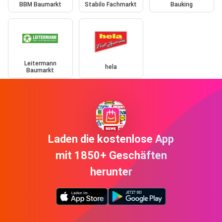
BBM Baumarkt
Stabilo Fachmarkt
Bauking
Leitermann
hela
Baumarkt
Laden die kostenlose App
mit 1850+ Geschäften
herunter