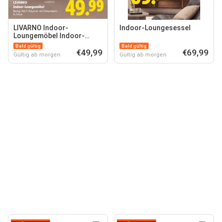
LIVARNO Indoor-
Indoor-Loungesessel
Loungemöbel Indoor-
Loungehocker
Bald gültig
Bald gültig
€49,99
€69,99
Gültig ab morgen
Gültig ab morgen