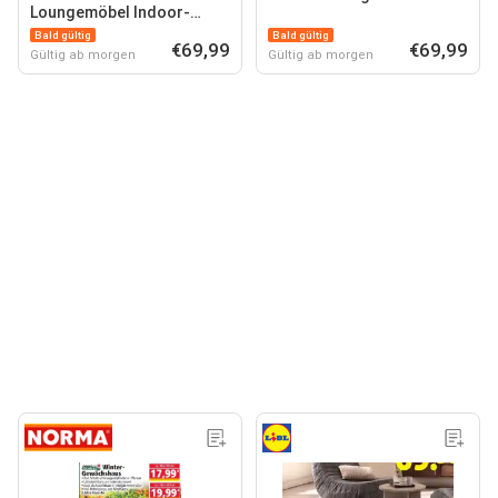
Loungemöbel Indoor-
Loungesessel
Bald gültig
Bald gültig
€69,99
€69,99
Gültig ab morgen
Gültig ab morgen