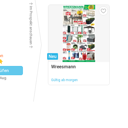
Im Prospekt anschauen
on
Neu
👇
Wreesmann
üfen
 Aug.
Gültig ab morgen