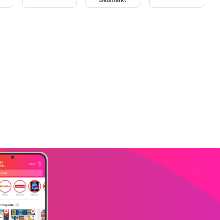
t
Baumarkt