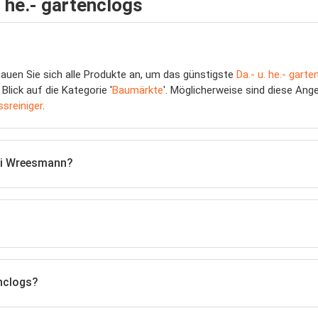
. he.- gartenclogs
hauen Sie sich alle Produkte an, um das günstigste
Da.- u. he.- garte
Blick auf die Kategorie '
Baumärkte
'. Möglicherweise sind diese Ang
ssreiniger
.
bei Wreesmann?
enclogs?