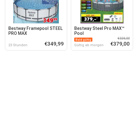
Bestway Framepool STEEL
Bestway Steel Pro MAX™
PRO MAX
Pool
€559,00
Bald gültig
€349,99
€379,00
23 Stunden
Gültig ab morgen