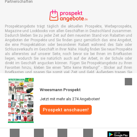
Partnerschaften
Prospektangebote trägt täglich die aktuellen Prospekte, Werbeprospekte,
Magazine und Lookbooks von allen Geschäften in Deutschland zusammen.
Dadurch bleiben Sie zu jeder Zeit auf dem neuesten Stand von Rabatten und
Angeboten der Prospekte und Sie finden ganz gemütlich das eine Angebot,
die eine Prospektaktion oder besonderen Rabatt während des Sale oder
Schlussverkaufs im Geschäft in Ihrer Nähe. Häufig finden Sie neue Prospekte
als allererstes auf unserer Seite, noch bevor sie bei Ihnen im Briefkasten
liegen, wodurch Sie sie natürlich auch auf der Arbeit, in der Schule oder
direkt im Geschäft angucken können. Fügen Sie Prospektangebote zu Ihren
Favoriten hinzu, kleben Sie einen "bitte keine Werbung!" - Sticker auf Ihren
Briefkasten und sparen Sie somit viel Zeit und Geld. Außerdem tragen Sie
damit auch aktiv zur Papiermüll Reduktion bei, was gut für unsere Umwelt
ist.
Wreesmann Prospekt
Jetzt mit mehr als 274 Angeboten!
Prospekt anschauen!
Alle Rechte vorbehalten © Prospektangebote.de 2026 |
Haftungsausschluss
|
Allgemeine Geschäftsbedingungen
|
Datenschutzerklärung
|
Cookie-
Richtlinie