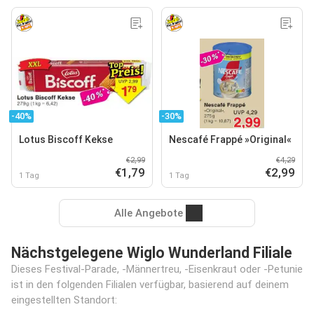
-40%
-30%
Lotus Biscoff Kekse
Nescafé Frappé »Original«
€2,99
€4,29
€1,79
€2,99
1 Tag
1 Tag
Alle Angebote
Nächstgelegene Wiglo Wunderland Filiale
Dieses Festival-Parade, -Männertreu, -Eisenkraut oder -Petunie
ist in den folgenden Filialen verfügbar, basierend auf deinem
eingestellten Standort: