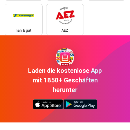
nah & gut
AEZ
Laden die kostenlose App
mit 1850+ Geschäften
herunter