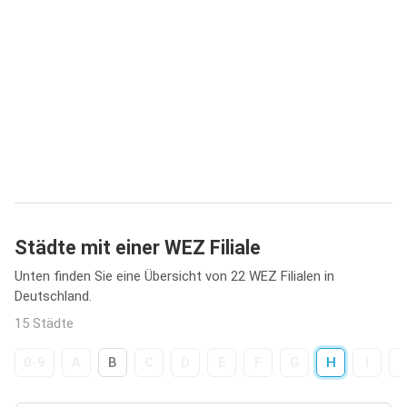
Städte mit einer WEZ Filiale
Unten finden Sie eine Übersicht von 22 WEZ Filialen in
Deutschland.
15 Städte
0-9
A
B
C
D
E
F
G
H
I