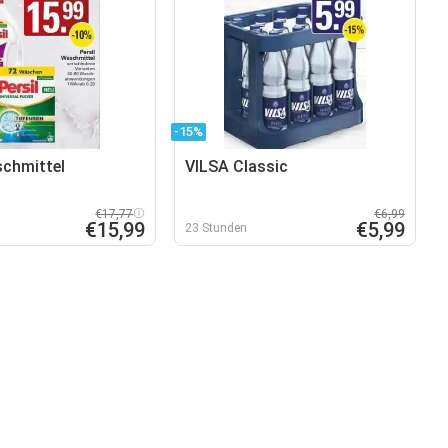
-15%
schmittel
VILSA Classic
€17,77
€6,99
€15,99
€5,99
23 Stunden