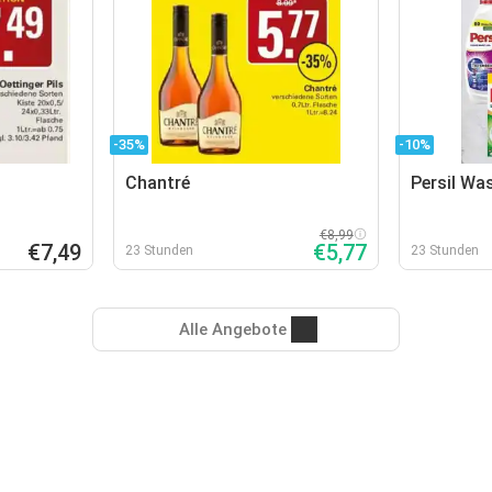
-35%
-10%
Chantré
Persil Wa
€8,99
€7,49
€5,77
23 Stunden
23 Stunden
Alle Angebote