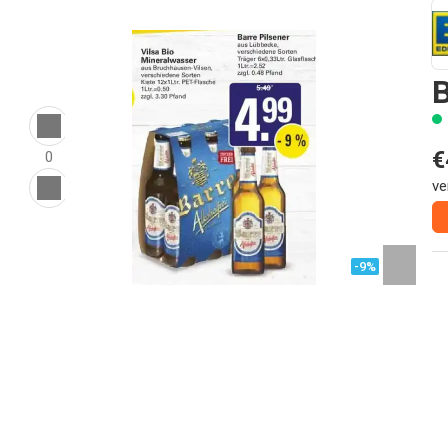
B
€
0
ve
-9%