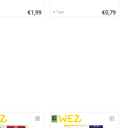
€1,99
€0,79
4 Tage