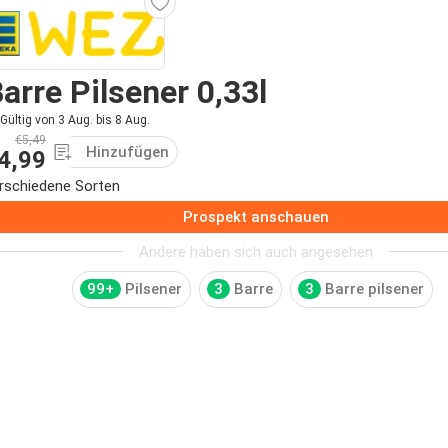
arre Pilsener 0,33l
Gültig von 3 Aug. bis 8 Aug.
€5,49
Hinzufügen
4,99
rschiedene Sorten
Prospekt anschauen
Andere haben sich auch angesehen
99+
Pilsener
3
Barre
3
Barre pilsener