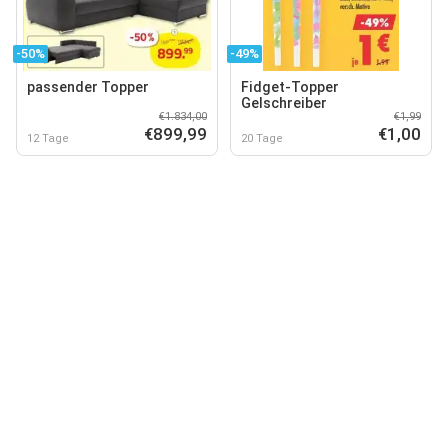
-50%
-49%
passender Topper
Fidget-Topper
Gelschreiber
€1.834,00
€1,99
€899,99
€1,00
12 Tage
20 Tage