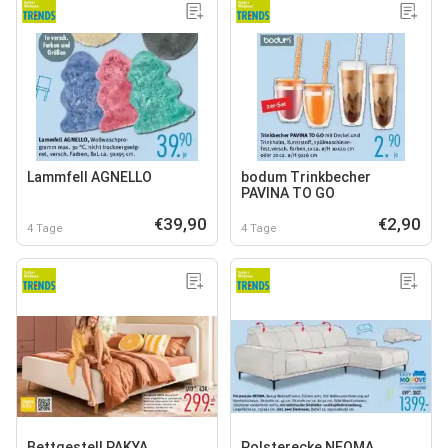
Lammfell AGNELLO
bodum Trinkbecher
PAVINA TO GO
€39,90
€2,90
4 Tage
4 Tage
Bettgestell PAKYA
Polsterecke NEOMA