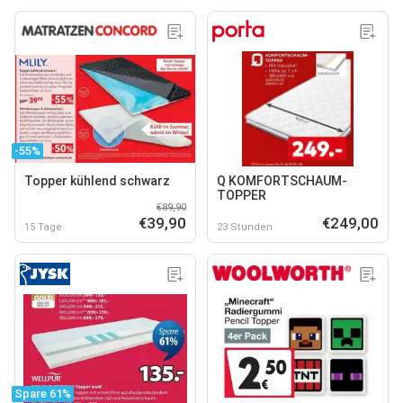
-55%
Topper kühlend schwarz
Q KOMFORTSCHAUM-
TOPPER
€89,90
€39,90
€249,00
15 Tage
23 Stunden
Spare 61%