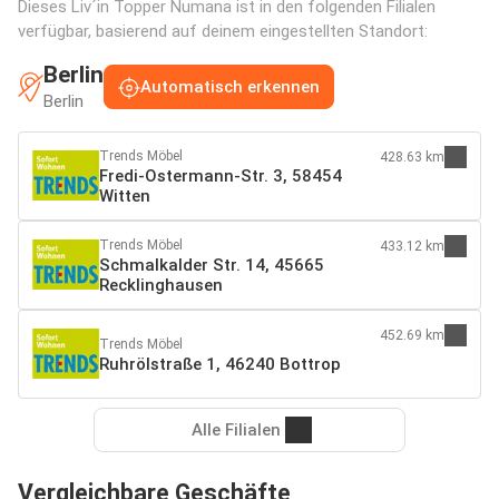
Dieses Liv´in Topper Numana ist in den folgenden Filialen
verfügbar, basierend auf deinem eingestellten Standort:
Berlin
Automatisch erkennen
Berlin
Trends Möbel
428.63 km
Fredi-Ostermann-Str. 3, 58454
Witten
Trends Möbel
433.12 km
Schmalkalder Str. 14, 45665
Recklinghausen
452.69 km
Trends Möbel
Ruhrölstraße 1, 46240 Bottrop
Alle Filialen
Vergleichbare Geschäfte