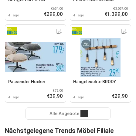
€634,00
€3.037,00
€299,00
€1.399,00
4 Tage
4 Tage
Passender Hocker
Hängeleuchte BRODY
€73,00
€39,90
€29,90
4 Tage
4 Tage
Alle Angebote
Nächstgelegene Trends Möbel Filiale