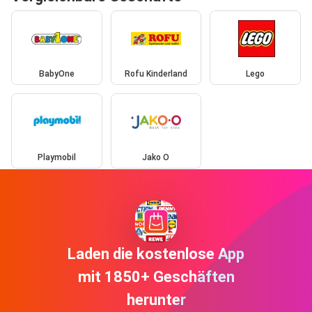
BabyOne
Rofu Kinderland
Lego
Playmobil
Jako O
Laden die kostenlose App
mit 1850+ Geschäften
herunter