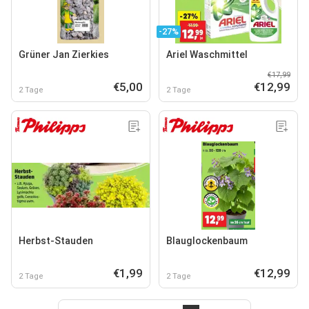
-27%
Grüner Jan Zierkies
Ariel Waschmittel
€17,99
€5,00
€12,99
2 Tage
2 Tage
Herbst-Stauden
Blauglockenbaum
€1,99
€12,99
2 Tage
2 Tage