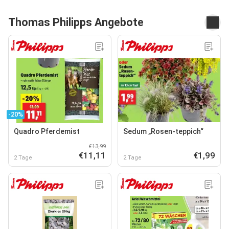
Thomas Philipps Angebote
-20%
Quadro Pferdemist
Sedum „Rosen-teppich“
€13,99
€11,11
€1,99
2 Tage
2 Tage