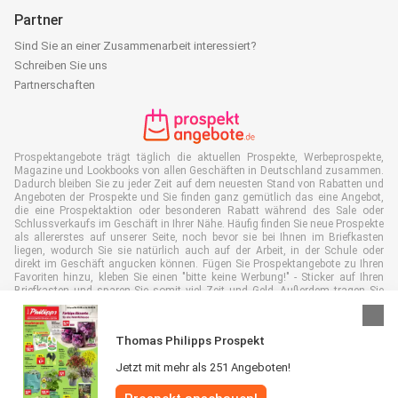
Partner
Sind Sie an einer Zusammenarbeit interessiert?
Schreiben Sie uns
Partnerschaften
Prospektangebote trägt täglich die aktuellen Prospekte, Werbeprospekte,
Magazine und Lookbooks von allen Geschäften in Deutschland zusammen.
Dadurch bleiben Sie zu jeder Zeit auf dem neuesten Stand von Rabatten und
Angeboten der Prospekte und Sie finden ganz gemütlich das eine Angebot,
die eine Prospektaktion oder besonderen Rabatt während des Sale oder
Schlussverkaufs im Geschäft in Ihrer Nähe. Häufig finden Sie neue Prospekte
als allererstes auf unserer Seite, noch bevor sie bei Ihnen im Briefkasten
liegen, wodurch Sie sie natürlich auch auf der Arbeit, in der Schule oder
direkt im Geschäft angucken können. Fügen Sie Prospektangebote zu Ihren
Favoriten hinzu, kleben Sie einen "bitte keine Werbung!" - Sticker auf Ihren
Briefkasten und sparen Sie somit viel Zeit und Geld. Außerdem tragen Sie
damit auch aktiv zur Papiermüll Reduktion bei, was gut für unsere Umwelt
ist.
Thomas Philipps Prospekt
Jetzt mit mehr als 251 Angeboten!