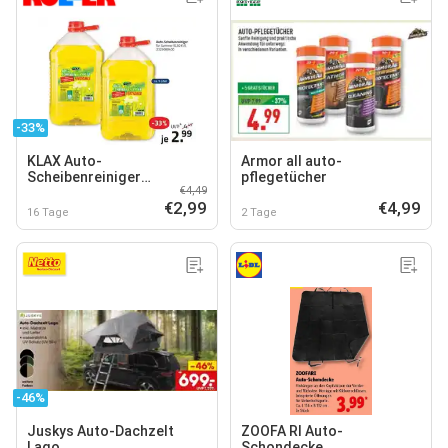
-33%
KLAX Auto-
Armor all auto-
Scheibenreiniger
pflegetücher
€4,49
Fertigmix
€2,99
€4,99
16 Tage
2 Tage
-46%
Juskys Auto-Dachzelt
ZOOFA RI Auto-
Lago
Schondecke