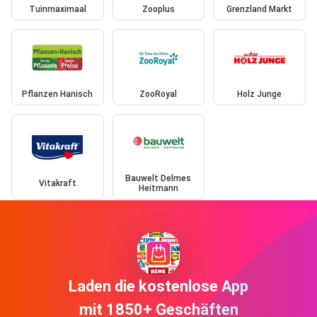
Tuinmaximaal
Zooplus
Grenzland Markt
Pflanzen Hanisch
ZooRoyal
Holz Junge
Bauwelt Delmes
Vitakraft
Heitmann
Laden die kostenlose App
mit 1850+ Geschäften