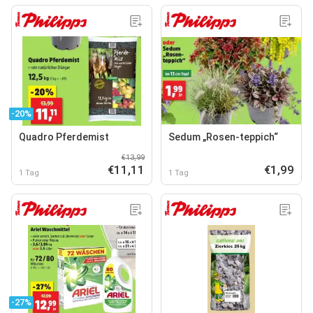
-20%
Quadro Pferdemist
Sedum „Rosen-teppich“
€13,99
€11,11
€1,99
1 Tag
1 Tag
-27%