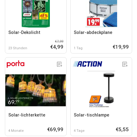
Solar-Dekolicht
Solar-abdeckplane
€7,99
€4,99
€19,99
23 Stunden
1 Tag
Solar-lichterkette
Solar-tischlampe
€69,99
€5,55
4 Monate
4 Tage