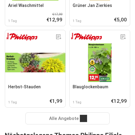
Ariel Waschmittel
Grüner Jan Zierkies
€17,99
€12,99
€5,00
1 Tag
1 Tag
Herbst-Stauden
Blauglockenbaum
€1,99
€12,99
1 Tag
1 Tag
Alle Angebote