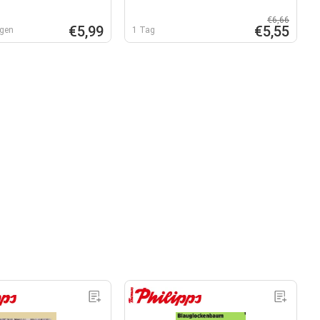
€6,66
€5,99
€5,55
agen
1 Tag