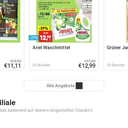
-27%
Ariel Waschmittel
Grüner Jan
€13,99
€17,99
€11,11
€12,99
23 Stunden
23 Stunden
Alle Angebote
liale
gbar, basierend auf deinem eingestellten Standort: