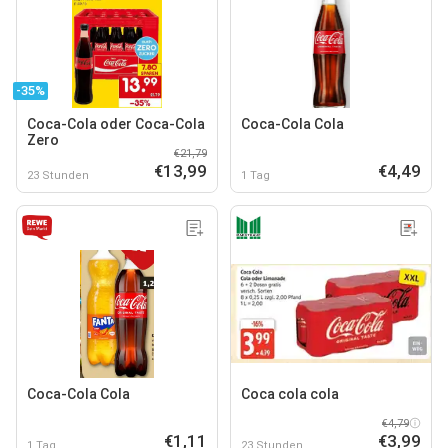
-35%
Coca-Cola oder Coca-Cola
Coca-Cola Cola
Zero
€21,79
€13,99
€4,49
23 Stunden
1 Tag
Coca-Cola Cola
Coca cola cola
€4,79
€1,11
€3,99
1 Tag
23 Stunden