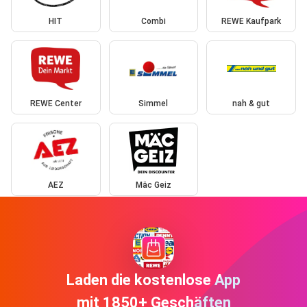
HIT
Combi
REWE Kaufpark
REWE Center
Simmel
nah & gut
AEZ
Mäc Geiz
Laden die kostenlose App
mit 1850+ Geschäften