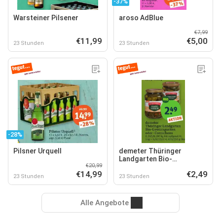
-37%
Warsteiner Pilsener
aroso AdBlue
€7,99
€11,99
€5,00
23 Stunden
23 Stunden
-28%
Pilsner Urquell
demeter Thüringer
Landgarten Bio-
€20,99
Gewürzgurken oder -
€14,99
€2,49
Cornichons
23 Stunden
23 Stunden
Alle Angebote