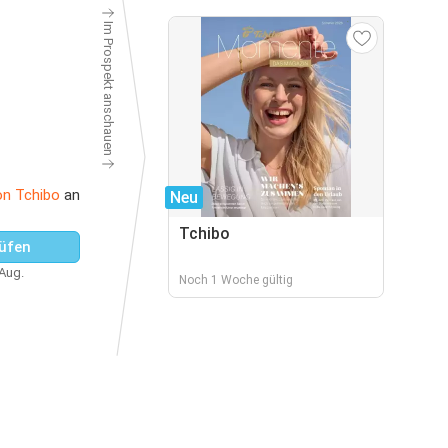
Im Prospekt anschauen
on Tchibo
an
Neu
Tchibo
üfen
 Aug.
Noch 1 Woche gültig