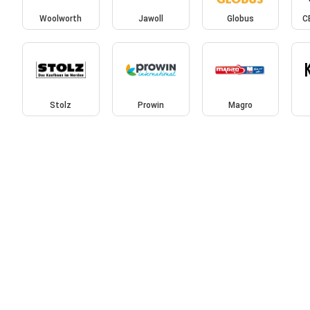
Woolworth
Jawoll
Globus
C
Stolz
Prowin
Magro