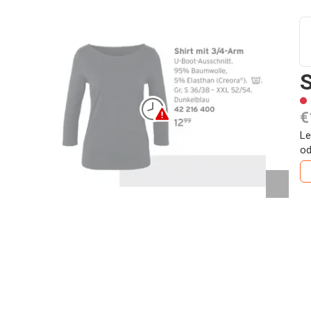
S
€
Le
od