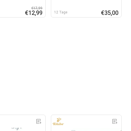
€17,99
€12,99
€35,00
12 Tage