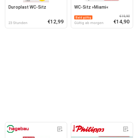
Duroplast WC-Sitz
WC-Sitz »Miami«
€19,90
Bald gültig
€12,99
€14,90
23 Stunden
Gültig ab morgen