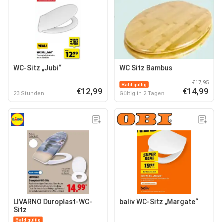
WC-Sitz „Jubi“
WC­ Sitz Bambus
€17,95
Bald gültig
€12,99
€14,99
23 Stunden
Gültig in 2 Tagen
LIVARNO Duroplast-WC-
baliv WC-Sitz „Margate“
Sitz
Bald gültig