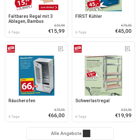
Faltbares Regal mit 3
FIRST Kühler
Ablagen, Bambus
€34,99
€79,95
€15,99
€45,00
6 Tage
6 Tage
Räucherofen
Schwerlastregal
€79,95
€34,95
€66,00
€19,99
6 Tage
6 Tage
Alle Angebote