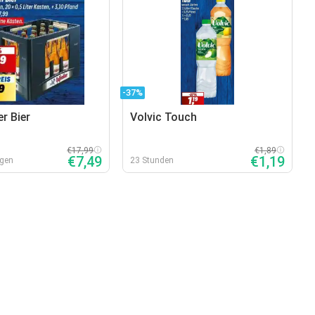
-37%
r Bier
Volvic Touch
€17,99
€1,89
€7,49
€1,19
agen
23 Stunden