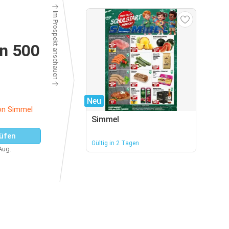
Im Prospekt anschauen
n 500
Neu
on Simmel
Simmel
üfen
Gültig in 2 Tagen
 Aug.