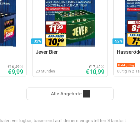
-32%
-52%
Jever Bier
Hasseröde
Bald gültig
€16,49
€17,49
€9,99
€10,99
23 Stunden
Gültig in 2 T
Alle Angebote
ialen verfügbar, basierend auf deinem eingestellten Standort: