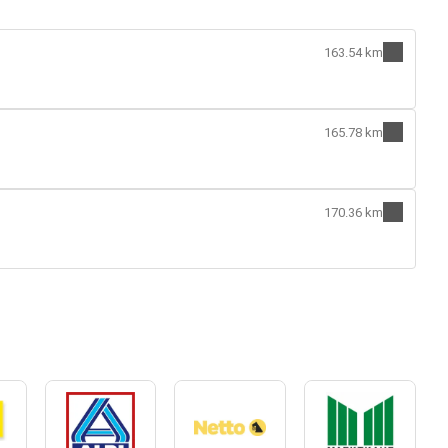
163.54 km
165.78 km
170.36 km