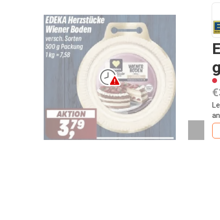
€
Le
an