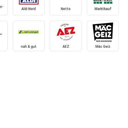
n-
Aldi Nord
Netto
Marktkauf
nah & gut
AEZ
Mäc Geiz