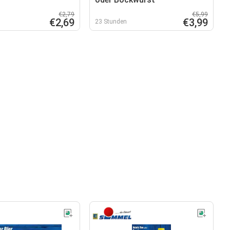
€2,79
€5,99
€2,69
€3,99
23 Stunden