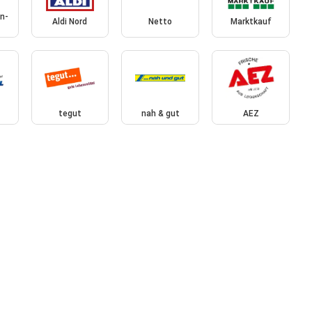
n-
Aldi Nord
Netto
Marktkauf
tegut
nah & gut
AEZ