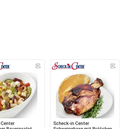
 Center
Scheck-in Center
her Bauernsalat
Schweinehaxe mit Brötchen