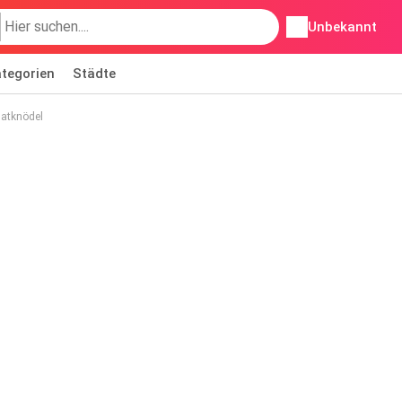
Unbekannt
tegorien
Städte
natknödel