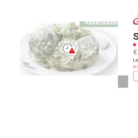
S
€
Le
in