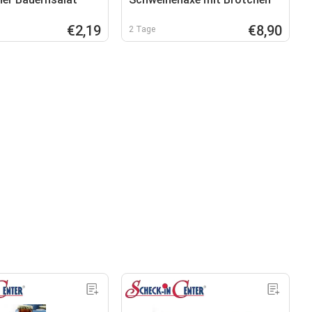
€2,19
€8,90
2 Tage