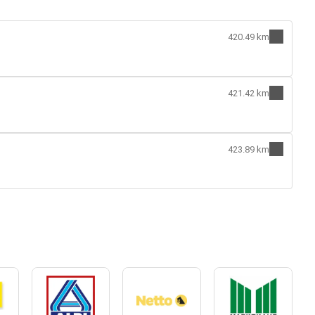
420.49 km
421.42 km
423.89 km