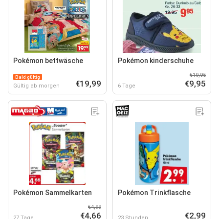
Pokémon bettwäsche
Pokémon kinderschuhe
€19,95
Bald gültig
€19,99
€9,95
Gültig ab morgen
6 Tage
Pokémon Sammelkarten
Pokémon Trinkflasche
€4,99
€4,66
€2,99
27 Tage
23 Stunden