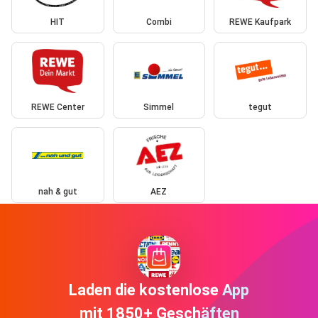
HIT
Combi
REWE Kaufpark
REWE Center
Simmel
tegut
nah & gut
AEZ
Laden die kostenlose App
mit 1850+ Geschäften