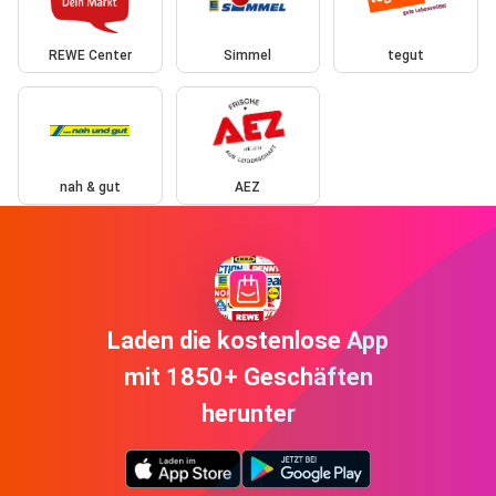
REWE Center
Simmel
tegut
nah & gut
AEZ
Laden die kostenlose App
mit 1850+ Geschäften
herunter