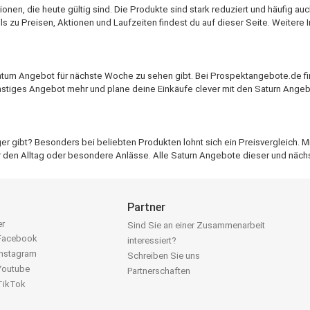
nen, die heute gültig sind. Die Produkte sind stark reduziert und häufig auc
 zu Preisen, Aktionen und Laufzeiten findest du auf dieser Seite. Weitere I
urn Angebot für nächste Woche zu sehen gibt. Bei Prospektangebote.de fin
nstiges Angebot mehr und plane deine Einkäufe clever mit den Saturn Ange
r gibt? Besonders bei beliebten Produkten lohnt sich ein Preisvergleich. 
ür den Alltag oder besondere Anlässe. Alle Saturn Angebote dieser und näch
Partner
er
Sind Sie an einer Zusammenarbeit
 Facebook
interessiert?
Instagram
Schreiben Sie uns
 Youtube
Partnerschaften
 TikTok