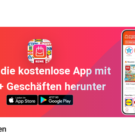
die kostenlose App mit
+ Geschäften herunter
en