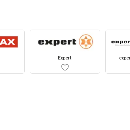
X
Expert
expe