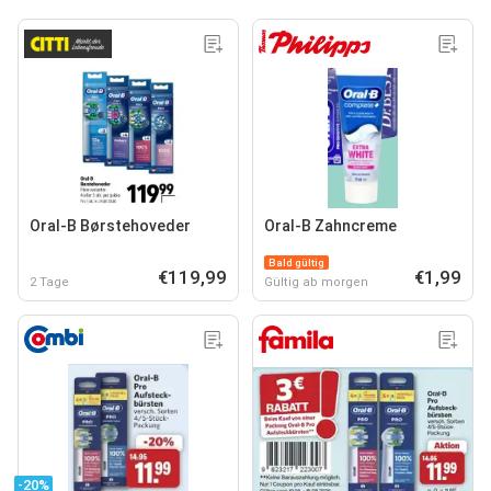
Oral-B Børstehoveder
Oral-B Zahncreme
Bald gültig
€119,99
€1,99
2 Tage
Gültig ab morgen
-20%