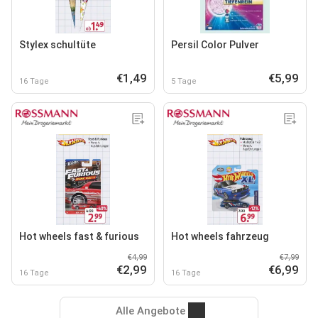
Stylex schultüte
Persil Color Pulver
€1,49
€5,99
16 Tage
5 Tage
Hot wheels fast & furious
Hot wheels fahrzeug
€4,99
€7,99
€2,99
€6,99
16 Tage
16 Tage
Alle Angebote