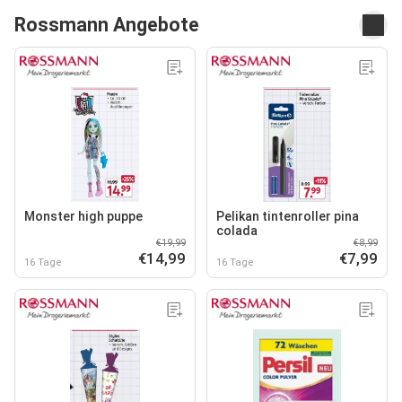
Rossmann Angebote
Monster high puppe
Pelikan tintenroller pina
colada
€19,99
€8,99
€14,99
€7,99
16 Tage
16 Tage