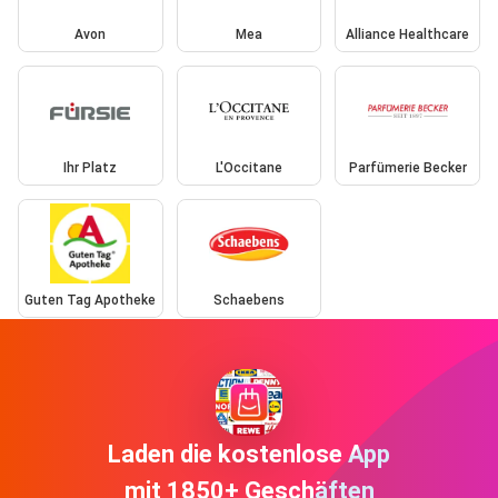
Avon
Mea
Alliance Healthcare
Ihr Platz
L'Occitane
Parfümerie Becker
Guten Tag Apotheke
Schaebens
Laden die kostenlose App
mit 1850+ Geschäften