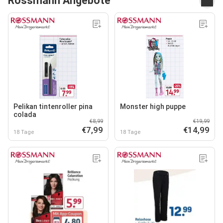
Rossmann Angebote
Pelikan tintenroller pina
Monster high puppe
colada
€8,99
€19,99
€7,99
€14,99
18 Tage
18 Tage