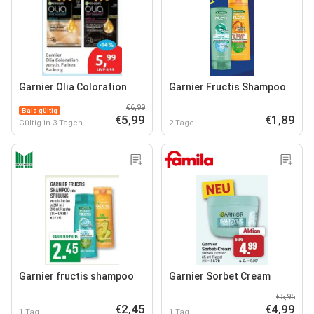
Garnier Olia Coloration
Garnier Fructis Shampoo
€6,99
Bald gültig
€5,99
€1,89
Gültig in 3 Tagen
2 Tage
Garnier fructis shampoo
Garnier Sorbet Cream
€5,95
€2,45
€4,99
1 Tag
1 Tag