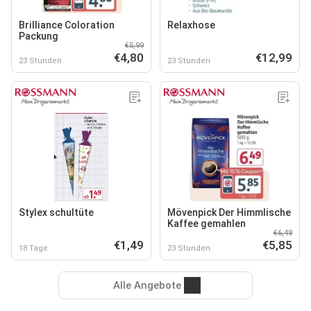
Brilliance Coloration
Relaxhose
Packung
€5,99
€4,80
€12,99
23 Stunden
23 Stunden
Stylex schultüte
Mövenpick Der Himmlische
Kaffee gemahlen
€6,49
€1,49
€5,85
18 Tage
23 Stunden
Alle Angebote