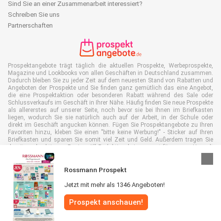
Sind Sie an einer Zusammenarbeit interessiert?
Schreiben Sie uns
Partnerschaften
Prospektangebote trägt täglich die aktuellen Prospekte, Werbeprospekte,
Magazine und Lookbooks von allen Geschäften in Deutschland zusammen.
Dadurch bleiben Sie zu jeder Zeit auf dem neuesten Stand von Rabatten und
Angeboten der Prospekte und Sie finden ganz gemütlich das eine Angebot,
die eine Prospektaktion oder besonderen Rabatt während des Sale oder
Schlussverkaufs im Geschäft in Ihrer Nähe. Häufig finden Sie neue Prospekte
als allererstes auf unserer Seite, noch bevor sie bei Ihnen im Briefkasten
liegen, wodurch Sie sie natürlich auch auf der Arbeit, in der Schule oder
direkt im Geschäft angucken können. Fügen Sie Prospektangebote zu Ihren
Favoriten hinzu, kleben Sie einen "bitte keine Werbung!" - Sticker auf Ihren
Briefkasten und sparen Sie somit viel Zeit und Geld. Außerdem tragen Sie
damit auch aktiv zur Papiermüll Reduktion bei, was gut für unsere Umwelt
ist.
Rossmann Prospekt
Jetzt mit mehr als 1346 Angeboten!
Prospekt anschauen!
Alle Rechte vorbehalten © Prospektangebote.de 2026 |
Haftungsausschluss
|
Allgemeine Geschäftsbedingungen
|
Datenschutzerklärung
|
Cookie-