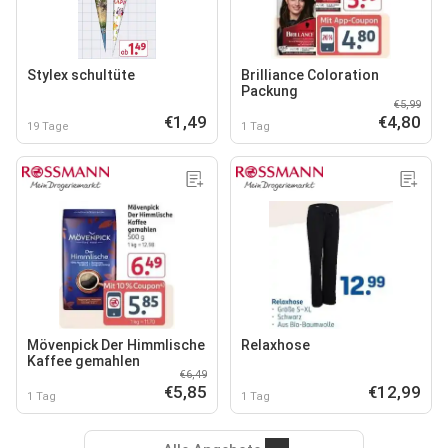
Stylex schultüte
Brilliance Coloration
Packung
€5,99
€1,49
€4,80
19 Tage
1 Tag
Mövenpick Der Himmlische
Relaxhose
Kaffee gemahlen
€6,49
€5,85
€12,99
1 Tag
1 Tag