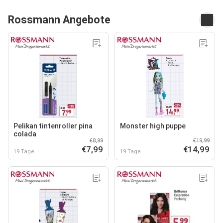
Rossmann Angebote
Pelikan tintenroller pina
Monster high puppe
colada
€8,99
€19,99
€7,99
€14,99
19 Tage
19 Tage