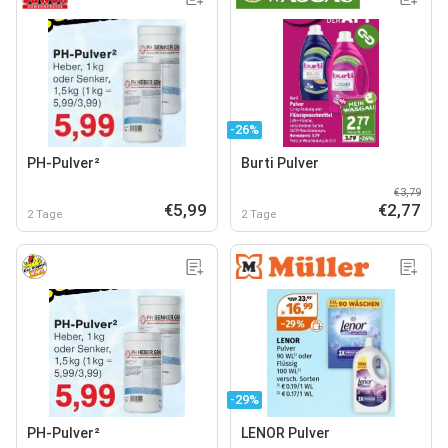
-26%
PH-Pulver²
Burti Pulver
€3,79
€5,99
€2,77
2 Tage
2 Tage
-29%
PH-Pulver²
LENOR Pulver