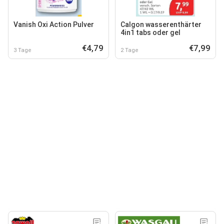
Vanish Oxi Action Pulver
Calgon wasserenthärter
4in1 tabs oder gel
€4,79
€7,99
3 Tage
2 Tage