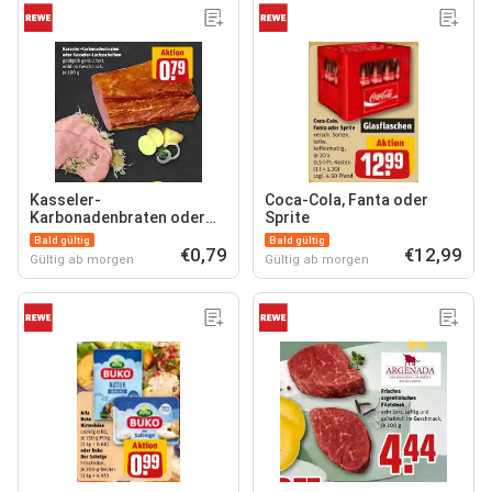
Kasseler-
Coca-Cola, Fanta oder
Karbonadenbraten oder
Sprite
Kasseler-Lachsscheiben
Bald gültig
Bald gültig
€0,79
€12,99
Gültig ab morgen
Gültig ab morgen