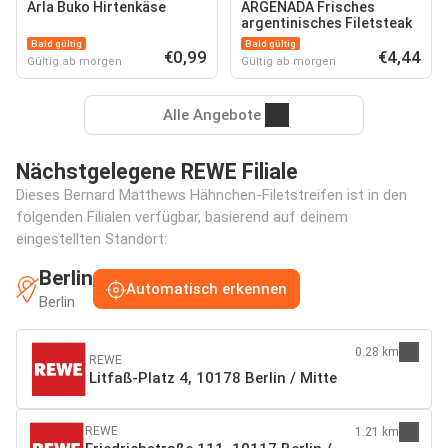
Arla Buko Hirtenkäse
ARGENADA Frisches
argentinisches Filetsteak
Bald gültig
Bald gültig
€0,99
€4,44
Gültig ab morgen
Gültig ab morgen
Alle Angebote
Nächstgelegene REWE Filiale
Dieses Bernard Matthews Hähnchen-Filetstreifen ist in den
folgenden Filialen verfügbar, basierend auf deinem
eingestellten Standort:
Berlin
Automatisch erkennen
Berlin
0.28 km
REWE
Litfaß-Platz 4, 10178 Berlin / Mitte
REWE
1.21 km