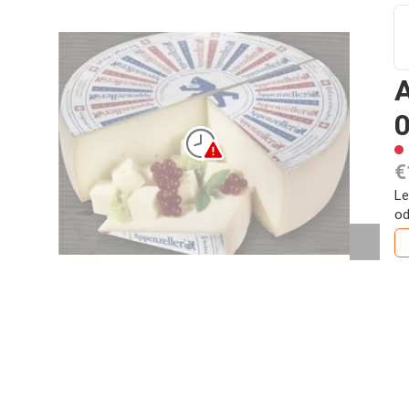
A
0
€
Le
od