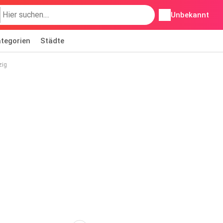
Unbekannt
tegorien
Städte
zig