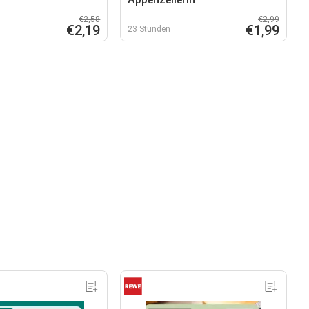
€2,58
€2,99
€2,19
€1,99
23 Stunden