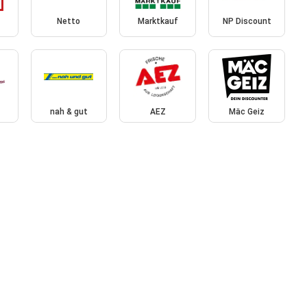
Netto
Marktkauf
NP Discount
nah & gut
AEZ
Mäc Geiz