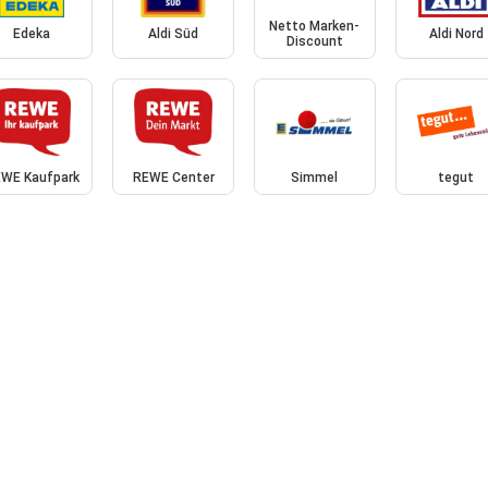
Netto Marken-
Edeka
Aldi Süd
Aldi Nord
Discount
WE Kaufpark
REWE Center
Simmel
tegut