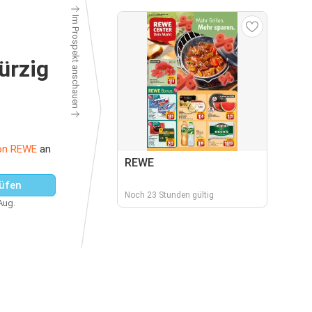
Im Prospekt anschauen
ürzig
on REWE
an
REWE
üfen
Noch 23 Stunden gültig
 Aug.