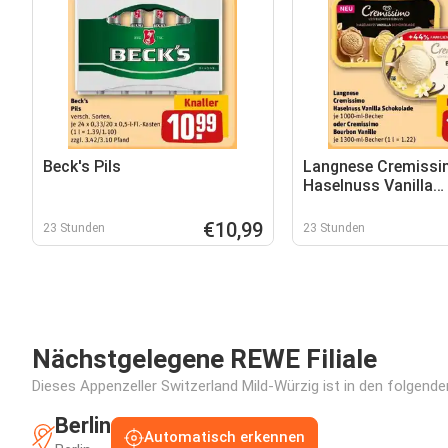
Beck's Pils
Langnese Cremiss
Haselnuss Vanilla
Schokolade oder C
Bourbon Vanille
€10,99
23 Stunden
23 Stunden
Nächstgelegene REWE Filiale
Dieses Appenzeller Switzerland Mild-Würzig ist in den folgenden
Berlin
Automatisch erkennen