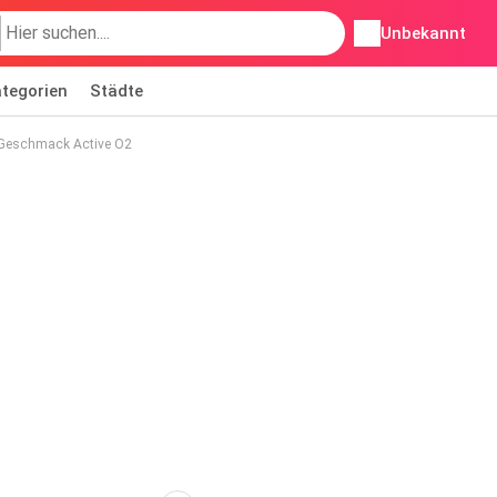
Unbekannt
tegorien
Städte
 Geschmack Active O2