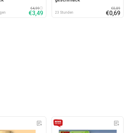
€4,99
€0,89
€3,49
€0,69
agen
23 Stunden