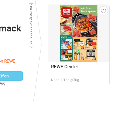
Im Prospekt anschauen
hmack
on REWE
REWE Center
üfen
Noch 1 Tag gültig
 Aug.