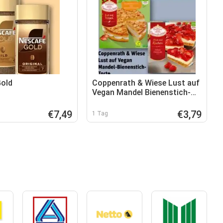
Gold
Coppenrath & Wiese Lust auf
Vegan Mandel Bienenstich-
Torte
€7,49
€3,79
1 Tag