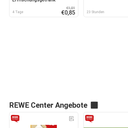
€1,01
€0,85
4 Tage
23 Stunden
REWE Center Angebote