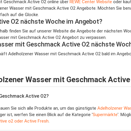
it Geschmack Active O2 online über
REWE Center Website
oder kauf
zener Wasser mit Geschmack Active O2 Angebote. Möchten Sie bena
fach auf die Glocke.
tive O2 nächste Woche im Angebot?
eshalb finden Sie auf unserer Website die Angebote der nächsten Woc
Wasser mit Geschmack Active O2 Angebot zu verpassen.
Wasser mit Geschmack Active O2 nächste Woc
äft Adelholzener Wasser mit Geschmack Active O2 bald im Angebot i
holzener Wasser mit Geschmack Active
t Geschmack Active O2?
hauen Sie sich alle Produkte an, um das günstigste
Adelholzener Wa
 ist, werfen Sie einen Blick auf die Kategorie '
Supermärkte
'. Mög
tive o2 oder Active Fresh
.