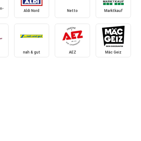
n-
Aldi Nord
Netto
Marktkauf
nah & gut
AEZ
Mäc Geiz