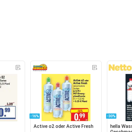
-16%
-30%
Active o2 oder Active Fresh
hella Was
Geschma