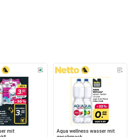
ser mit
Aqua wellness wasser mit
ck*
geschmack