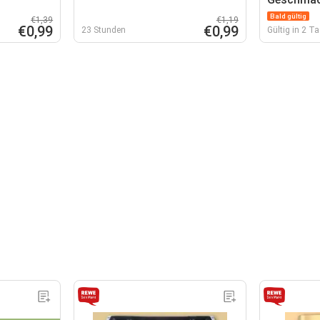
Bald gültig
€1,39
€1,19
€0,99
€0,99
23 Stunden
Gültig in 2 T