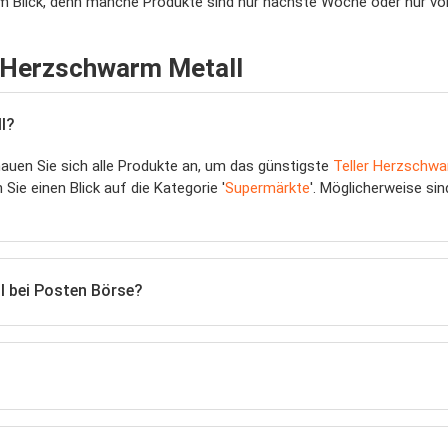
im Blick, denn manche Produkte sind nur nächste Woche oder nur vor
r Herzschwarm Metall
l?
hauen Sie sich alle Produkte an, um das günstigste
Teller Herzschwa
Sie einen Blick auf die Kategorie '
Supermärkte
'. Möglicherweise si
l bei Posten Börse?