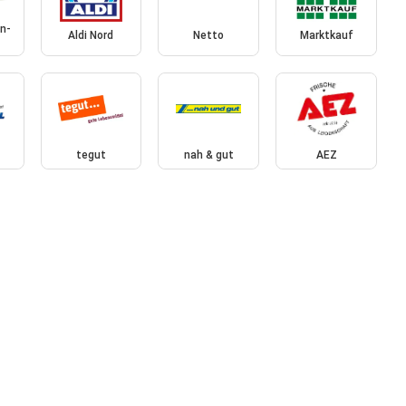
n-
Aldi Nord
Netto
Marktkauf
tegut
nah & gut
AEZ