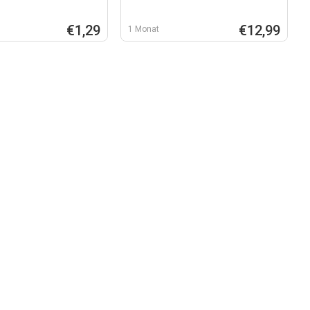
€1,29
€12,99
1 Monat