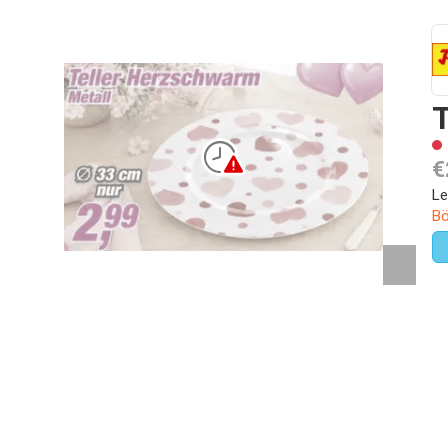
T
€
Le
Bö