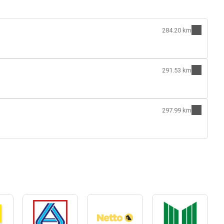
284.20 km
291.53 km
297.99 km