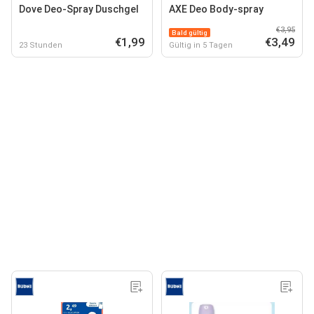
Dove Deo-Spray Duschgel
AXE Deo Body-spray
€3,95
Bald gültig
€1,99
€3,49
23 Stunden
Gültig in 5 Tagen