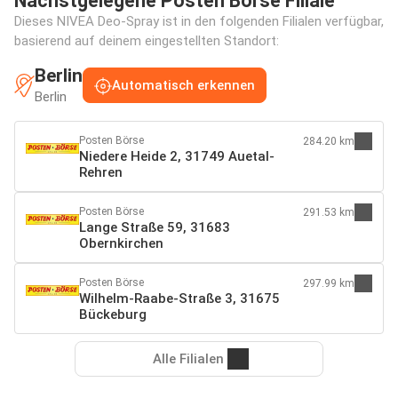
Nächstgelegene Posten Börse Filiale
Dieses NIVEA Deo-Spray ist in den folgenden Filialen verfügbar,
basierend auf deinem eingestellten Standort:
Berlin
Automatisch erkennen
Berlin
Posten Börse
284.20 km
Niedere Heide 2, 31749 Auetal-
Rehren
Posten Börse
291.53 km
Lange Straße 59, 31683
Obernkirchen
Posten Börse
297.99 km
Wilhelm-Raabe-Straße 3, 31675
Bückeburg
Alle Filialen