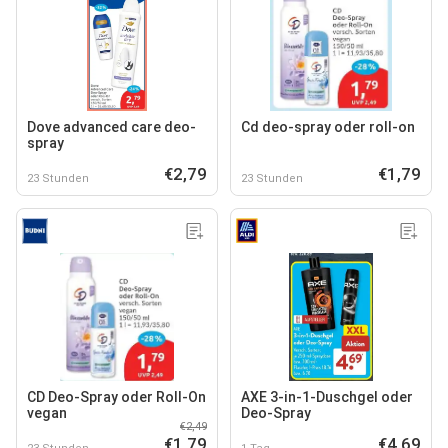
Dove advanced care deo-
Cd deo-spray oder roll-on
spray
€2,79
€1,79
23 Stunden
23 Stunden
CD Deo-Spray oder Roll-On
AXE 3-in-1-Duschgel oder
vegan
Deo-Spray
€2,49
€1,79
€4,69