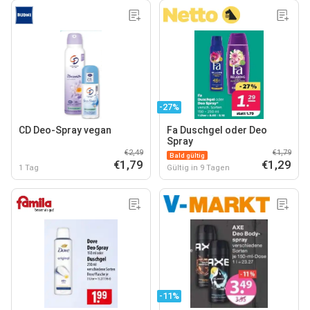
-27%
CD Deo-Spray vegan
Fa Duschgel oder Deo
Spray
€2,49
€1,79
Bald gültig
€1,79
€1,29
1 Tag
Gültig in 9 Tagen
-11%