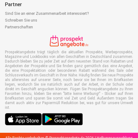
Partner
Sind Sie an einer Zusammenarbeit interessiert?
Schreiben Sie uns
Partnerschaften
Prospektangebote trägt täglich die aktuellen Prospekte, Werbeprospekte,
Magazine und Lookbooks von allen Geschäften in Deutschland zusammen.
Dadurch bleiben Sie zu jeder Zeit auf dem neuesten Stand von Rabatten und
Angeboten der Prospekte und Sie finden ganz gemütlich das eine Angebot,
die eine Prospektaktion oder besonderen Rabatt während des Sale oder
Schlussverkaufs im Geschäft in Ihrer Nähe. Häufig finden Sie neue Prospekte
als allererstes auf unserer Seite, noch bevor sie bei Ihnen im Briefkasten
liegen, wodurch Sie sie natürlich auch auf der Arbeit, in der Schule oder
direkt im Geschäft angucken können. Fügen Sie Prospektangebote zu Ihren
Favoriten hinzu, kleben Sie einen "bitte keine Werbung!" - Sticker auf Ihren
Briefkasten und sparen Sie somit viel Zeit und Geld. Außerdem tragen Sie
damit auch aktiv zur Papiermüll Reduktion bei, was gut für unsere Umwelt
ist.