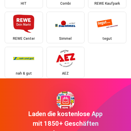
HIT
Combi
REWE Kaufpark
REWE Center
Simmel
tegut
nah & gut
AEZ
Laden die kostenlose App
mit 1850+ Geschäften