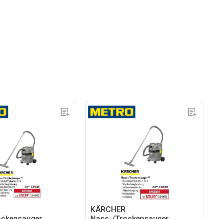
KÄRCHER
ockensauger
Nass-/Trockensauger