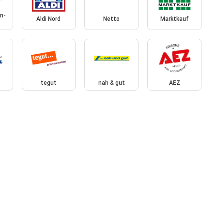
n-
Aldi Nord
Netto
Marktkauf
tegut
nah & gut
AEZ