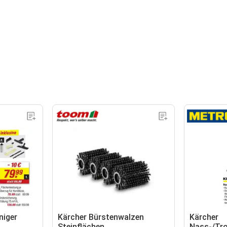
iger
Kärcher Bürstenwalzen
Kärcher
Steinflächen
Nass-/Tr