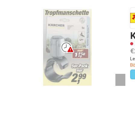
€
Le
Bö