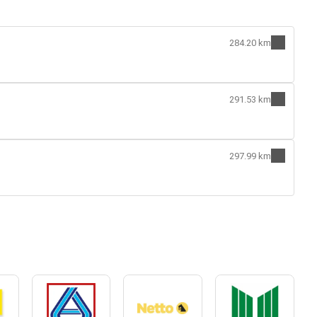
284.20 km
291.53 km
297.99 km