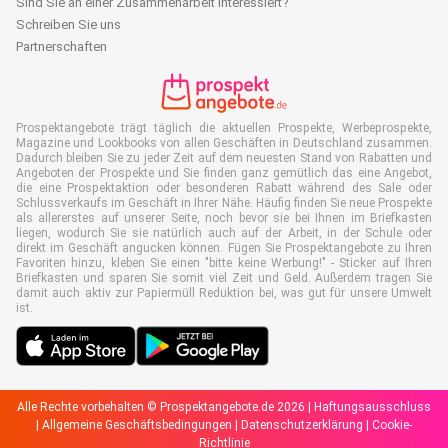
Sind Sie an einer Zusammenarbeit interessiert?
Schreiben Sie uns
Partnerschaften
Prospektangebote trägt täglich die aktuellen Prospekte, Werbeprospekte,
Magazine und Lookbooks von allen Geschäften in Deutschland zusammen.
Dadurch bleiben Sie zu jeder Zeit auf dem neuesten Stand von Rabatten und
Angeboten der Prospekte und Sie finden ganz gemütlich das eine Angebot,
die eine Prospektaktion oder besonderen Rabatt während des Sale oder
Schlussverkaufs im Geschäft in Ihrer Nähe. Häufig finden Sie neue Prospekte
als allererstes auf unserer Seite, noch bevor sie bei Ihnen im Briefkasten
liegen, wodurch Sie sie natürlich auch auf der Arbeit, in der Schule oder
direkt im Geschäft angucken können. Fügen Sie Prospektangebote zu Ihren
Favoriten hinzu, kleben Sie einen "bitte keine Werbung!" - Sticker auf Ihren
Briefkasten und sparen Sie somit viel Zeit und Geld. Außerdem tragen Sie
damit auch aktiv zur Papiermüll Reduktion bei, was gut für unsere Umwelt
ist.
Alle Rechte vorbehalten © Prospektangebote.de 2026 |
Haftungsausschluss
|
Allgemeine Geschäftsbedingungen
|
Datenschutzerklärung
|
Cookie-
Richtlinie