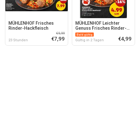
MÜHLENHOF Frisches
MÜHLENHOF Leichter
Rinder-Hackfleisch
Genuss Frisches Rinder-
Hackfleisch
€9,99
Bald gültig
€7,99
€4,99
23 Stunden
Gültig in 2 Tagen