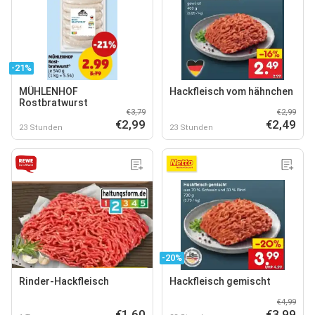
-21%
MÜHLENHOF
Hackfleisch vom hähnchen
Rostbratwurst
€3,79
€2,99
€2,99
€2,49
23 Stunden
23 Stunden
-20%
Rinder-Hackfleisch
Hackfleisch gemischt
€4,99
€1,60
€3,99