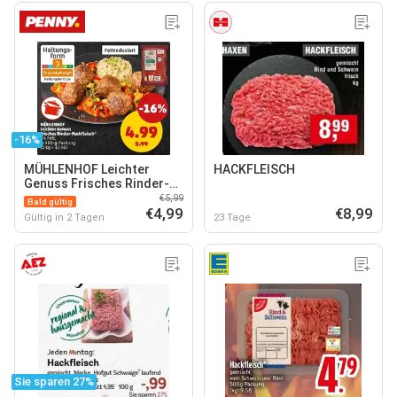
-16%
MÜHLENHOF Leichter
HACKFLEISCH
Genuss Frisches Rinder-
Hackfleisch*
€5,99
Bald gültig
€4,99
€8,99
Gültig in 2 Tagen
23 Tage
Sie sparen 27%