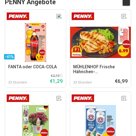
PENNY Angebote
-41%
FANTA oder COCA-COLA
MÜHLENHOF Frische
Hähnchen-
€2,19
Minutenschnitzel
€1,29
€6,99
23 Stunden
23 Stunden