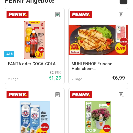
PENNY Angebote
-41%
FANTA oder COCA-COLA
MÜHLENHOF Frische
Hähnchen-
€2,19
Minutenschnitzel
€1,29
€6,99
2 Tage
2 Tage