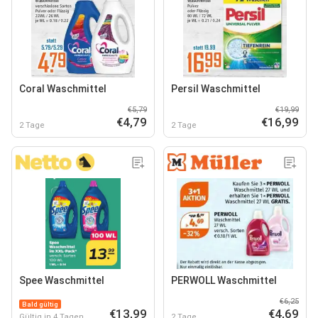
Coral Waschmittel
Persil Waschmittel
€5,79
€19,99
€4,79
€16,99
2 Tage
2 Tage
Spee Waschmittel
PERWOLL Waschmittel
€6,25
Bald gültig
€13,99
€4,69
Gültig in 4 Tagen
2 Tage