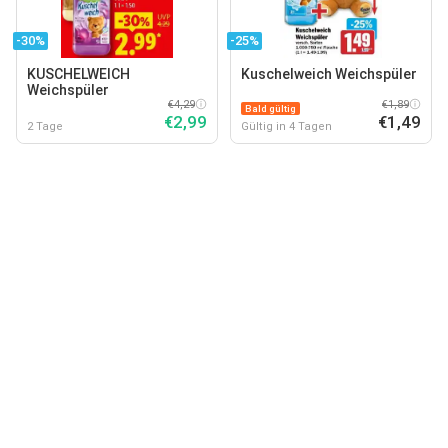
-30%
-25%
KUSCHELWEICH
Kuschelweich Weichspüler
Weichspüler
€4,29
€1,89
Bald gültig
€2,99
€1,49
2 Tage
Gültig in 4 Tagen