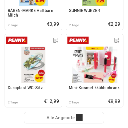
BÄREN-MARKE Haltbare
SUNNIE WURZER
Milch
€0,99
€2,29
2 Tage
2 Tage
Duroplast WC-Sitz
Mini-Kosmetikkühlschrank
€12,99
€9,99
2 Tage
2 Tage
Alle Angebote