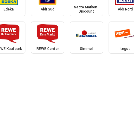
Netto Marken-
Edeka
Aldi Süd
Aldi Nord
Discount
WE Kaufpark
REWE Center
Simmel
tegut