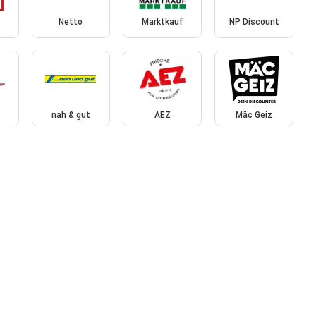
Netto
Marktkauf
NP Discount
nah & gut
AEZ
Mäc Geiz