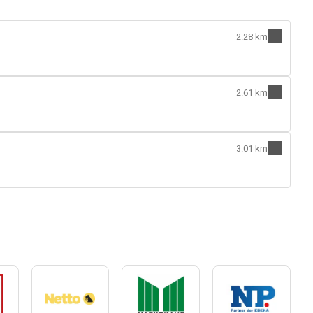
2.28 km
2.61 km
3.01 km