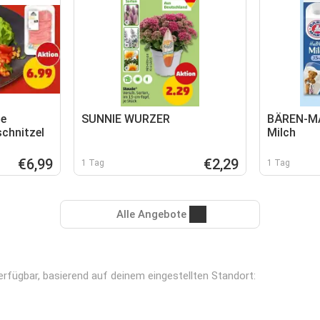
e
SUNNIE WURZER
BÄREN-MA
chnitzel
Milch
€6,99
€2,29
1 Tag
1 Tag
Alle Angebote
verfügbar, basierend auf deinem eingestellten Standort: