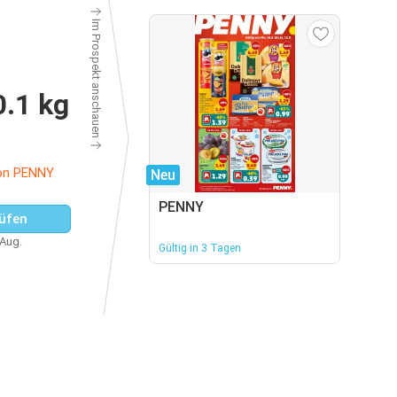
Im Prospekt anschauen
0.1 kg
on PENNY
Neu
PENNY
üfen
 Aug.
Gültig in 3 Tagen