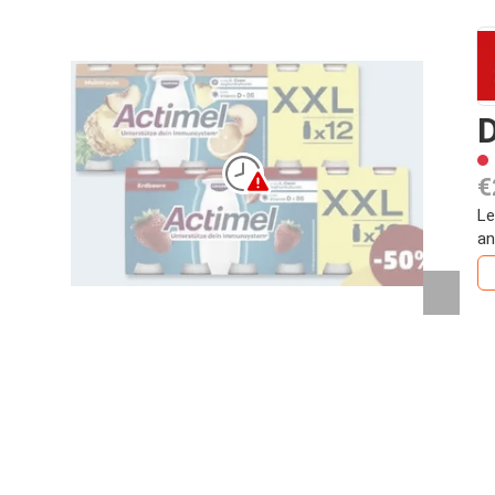
D
€
Le
an