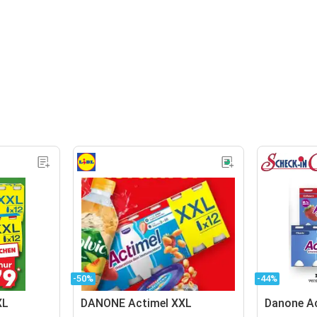
-50%
-44%
XL
DANONE Actimel XXL
Danone A