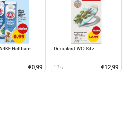
RKE Haltbare
Duroplast WC-Sitz
€0,99
€12,99
1 Tag