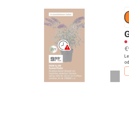
G
€
Le
od