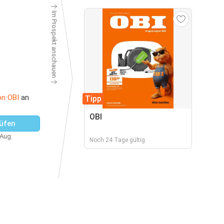
Im Prospekt anschauen
on OBI
an
Tipp
OBI
üfen
 Aug.
Noch 24 Tage gültig