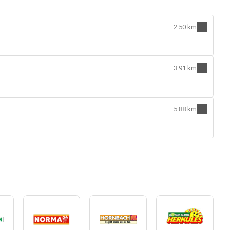
2.50 km
3.91 km
5.88 km