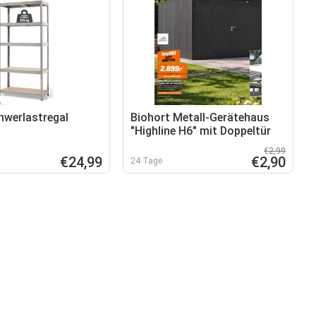
hwerlastregal
Biohort Metall-Gerätehaus
"Highline H6" mit Doppeltür
€2,99
€24,99
€2,90
24 Tage