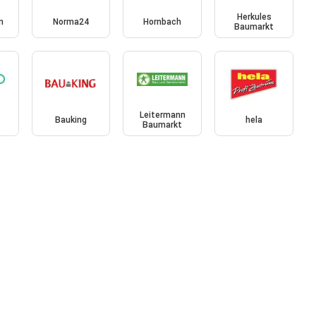
Herkules
n
Norma24
Hornbach
Baumarkt
Leitermann
Bauking
hela
t
Baumarkt