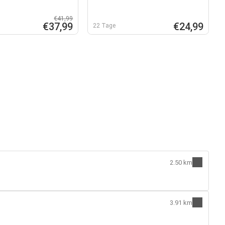
€41,99
€37,99
€24,99
22 Tage
2.50 km
3.91 km