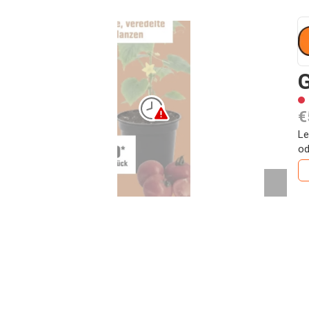
G
€
Le
od