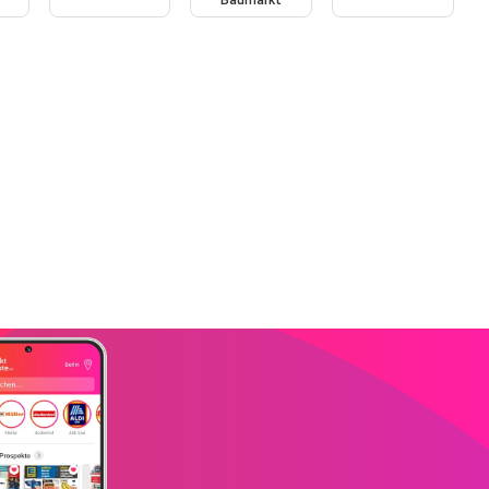
t
Baumarkt