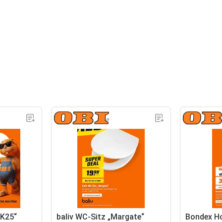
„K25“
baliv WC-Sitz „Margate“
Bondex Ho