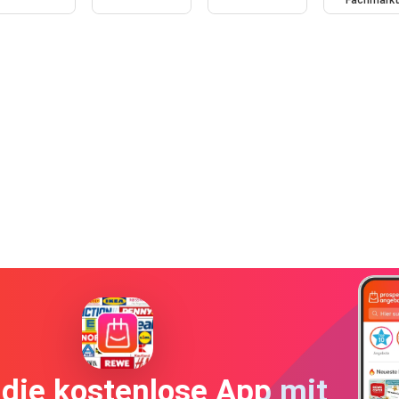
Fachmark
die kostenlose App mit