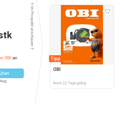
Im Prospekt anschauen
stk
on OBI
an
Tipp
OBI
üfen
 Aug.
Noch 22 Tage gültig