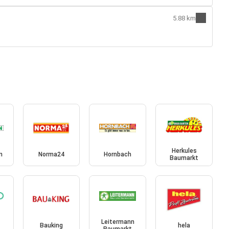
5.88 km
Herkules
n
Norma24
Hornbach
Baumarkt
Leitermann
Bauking
hela