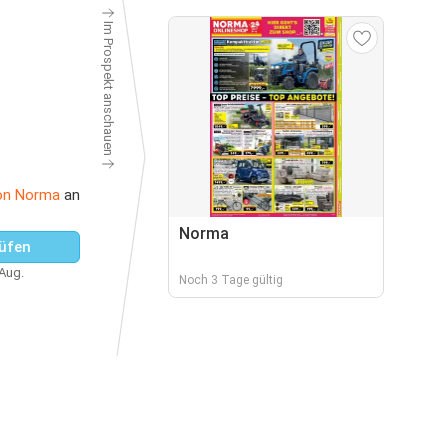
Im Prospekt anschauen
on Norma
an
Norma
üfen
 Aug.
Noch 3 Tage gültig