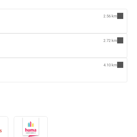
2.56 km
2.72 km
4.10 km