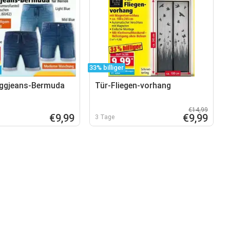
33% billiger
oggjeans-Bermuda
Tür-Fliegen-vorhang
€14,99
€9,99
€9,99
3 Tage