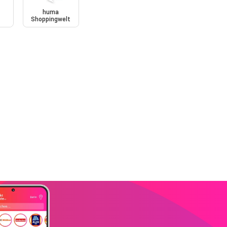
huma
s
Shoppingwelt