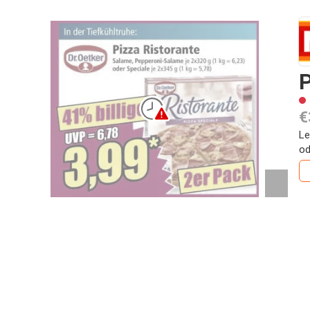
P
€
Le
od