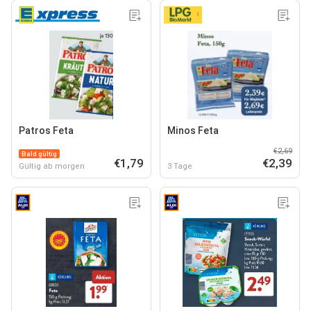
Patros Feta
Minos Feta
€2,69
Bald gültig
€1,79
€2,39
Gültig ab morgen
3 Tage