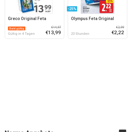
-25%
Greco Original Feta
Olympus Feta Original
€14,97
€2,99
Bald gültig
€13,99
€2,22
Gültig in 4 Tagen
23 Stunden