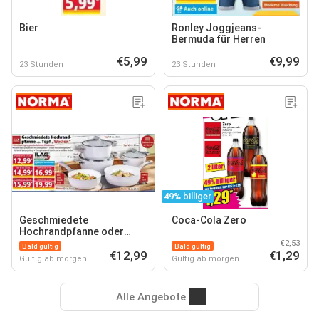
Bier
Ronley Joggjeans-
Bermuda für Herren
€5,99
€9,99
23 Stunden
23 Stunden
49% billiger
Geschmiedete
Coca-Cola Zero
Hochrandpfanne oder
Topf "Weston"
€2,53
Bald gültig
Bald gültig
€12,99
€1,29
Gültig ab morgen
Gültig ab morgen
Alle Angebote