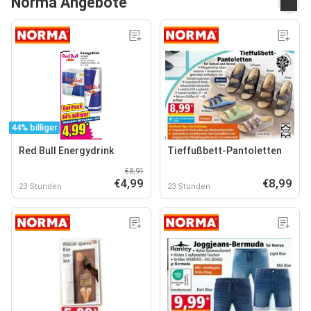
Norma Angebote
44% billiger
Red Bull Energydrink
Tieffußbett-Pantoletten
€8,91
€4,99
€8,99
23 Stunden
23 Stunden