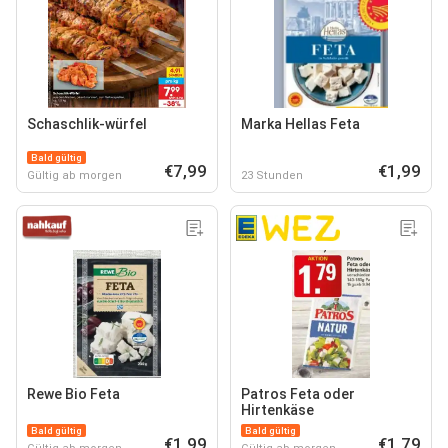
Schaschlik-würfel
Marka Hellas Feta
Bald gültig
€7,99
€1,99
Gültig ab morgen
23 Stunden
Rewe Bio Feta
Patros Feta oder
Hirtenkäse
Bald gültig
Bald gültig
€1,99
€1,79