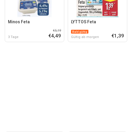
Minos Feta
LYTTOS Feta
€5,19
Bald gültig
€4,49
€1,39
3 Tage
Gültig ab morgen