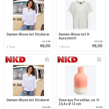
Damen-Bluse mit Stickerei
Damen-Bluse mit V-
Ausschnitt
€17,99
€17,99
€8,00
€8,00
5 Tage
1 Woche
Damen-Bluse mit Stickerei
Vase aus Porzellan, ca. H
23,4 x Ø 12 cm
€15,99
€9,99