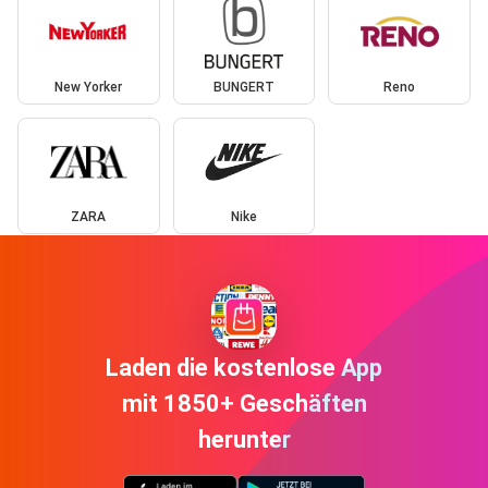
New Yorker
BUNGERT
Reno
ZARA
Nike
Laden die kostenlose App
mit 1850+ Geschäften
herunter