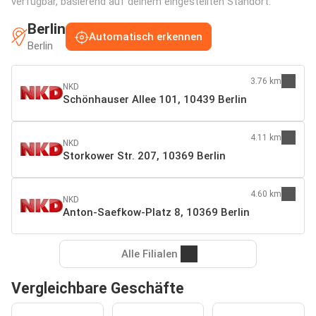
verfügbar, basierend auf deinem eingestellten Standort:
Berlin
Automatisch erkennen
Berlin
3.76 km
NKD
Schönhauser Allee 101, 10439 Berlin
4.11 km
NKD
Storkower Str. 207, 10369 Berlin
4.60 km
NKD
Anton-Saefkow-Platz 8, 10369 Berlin
Alle Filialen
Vergleichbare Geschäfte