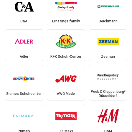
C&A
Ernstings family
Deichmann
Adler
K+K Schuh-Center
Zeeman
Peek & Cloppenburg*
Siemes Schuhcenter
AWG Mode
Düsseldorf
Primark
TK Maxx
H&M