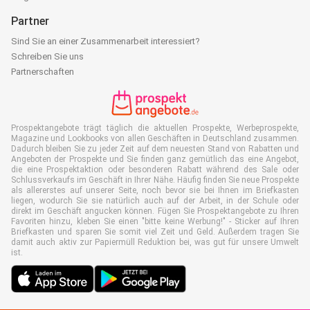
Partner
Sind Sie an einer Zusammenarbeit interessiert?
Schreiben Sie uns
Partnerschaften
Prospektangebote trägt täglich die aktuellen Prospekte, Werbeprospekte,
Magazine und Lookbooks von allen Geschäften in Deutschland zusammen.
Dadurch bleiben Sie zu jeder Zeit auf dem neuesten Stand von Rabatten und
Angeboten der Prospekte und Sie finden ganz gemütlich das eine Angebot,
die eine Prospektaktion oder besonderen Rabatt während des Sale oder
Schlussverkaufs im Geschäft in Ihrer Nähe. Häufig finden Sie neue Prospekte
als allererstes auf unserer Seite, noch bevor sie bei Ihnen im Briefkasten
liegen, wodurch Sie sie natürlich auch auf der Arbeit, in der Schule oder
direkt im Geschäft angucken können. Fügen Sie Prospektangebote zu Ihren
Favoriten hinzu, kleben Sie einen "bitte keine Werbung!" - Sticker auf Ihren
Briefkasten und sparen Sie somit viel Zeit und Geld. Außerdem tragen Sie
damit auch aktiv zur Papiermüll Reduktion bei, was gut für unsere Umwelt
ist.