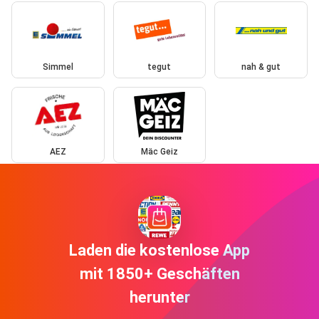
Simmel
tegut
nah & gut
AEZ
Mäc Geiz
Laden die kostenlose App
mit 1850+ Geschäften
herunter