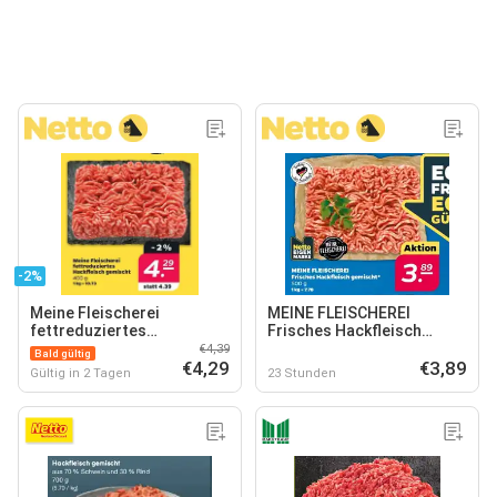
-2%
Meine Fleischerei
MEINE FLEISCHEREI
fettreduziertes
Frisches Hackfleisch
Hackfleisch gemischt
gemischt
€4,39
Bald gültig
€4,29
€3,89
Gültig in 2 Tagen
23 Stunden