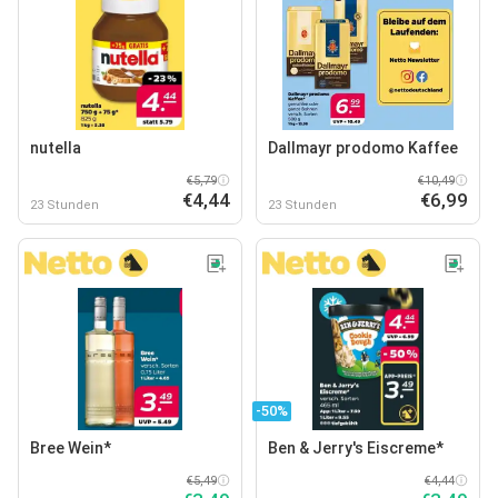
nutella
Dallmayr prodomo Kaffee
€5,79
€10,49
€4,44
€6,99
23 Stunden
23 Stunden
-50%
Bree Wein*
Ben & Jerry's Eiscreme*
€5,49
€4,44