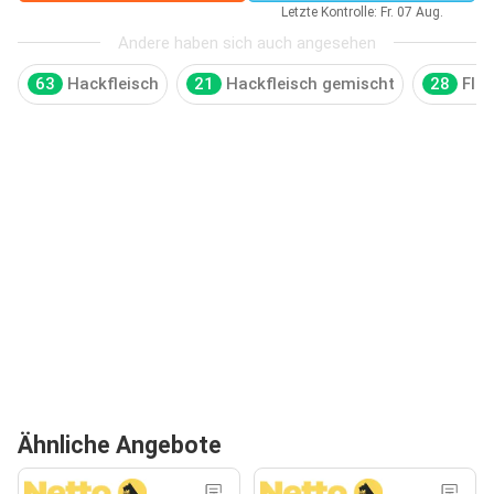
Letzte Kontrolle: Fr. 07 Aug.
Andere haben sich auch angesehen
63
Hackfleisch
21
Hackfleisch gemischt
28
Flei
Ähnliche Angebote