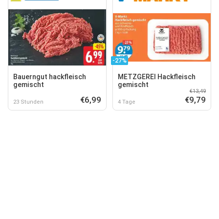
-27%
Bauerngut hackfleisch
METZGEREI Hackfleisch
gemischt
gemischt
€13,49
€6,99
€9,79
23 Stunden
4 Tage