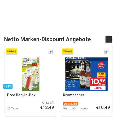
Netto Marken-Discount Angebote
-21%
Bree Bag-in-Box
Krombacher
€15,99
Bald gültig
€12,49
€10,49
22 Tage
Gültig ab morgen