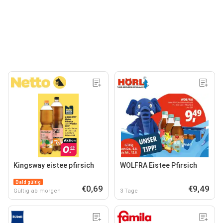
Kingsway eistee pfirsich
WOLFRA Eistee Pfirsich
Bald gültig
€0,69
€9,49
Gültig ab morgen
3 Tage