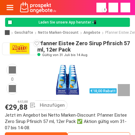
!
Laden Sie unsere App herunter 📲
Geschäfte
Netto Marken-Discount
Angebote
Pfanner Eistee Zer
Pfanner Eistee Zero Sirup Pfirsich 57
ml, 12er Pack
Gültig von 31 Juli bis 14 Aug.
0
€18,00 Rabatt
€47,88
Hinzufügen
€29,88
Jetzt im Angebot bei Netto Marken-Discount: Pfanner Eistee
Zero Sirup Pfirsich 57 ml, 12er Pack ✅ Aktion gültig vom 31-
07 bis 14-08.