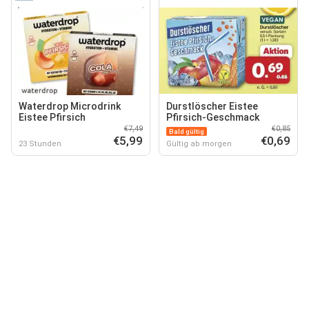
Waterdrop Microdrink
Durstlöscher Eistee
Eistee Pfirsich
Pfirsich-Geschmack
€7,49
€0,85
Bald gültig
€5,99
€0,69
23 Stunden
Gültig ab morgen