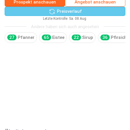
Prospekt anschauen
Angebot anschauen
Preisverlauf
Letzte Kontrolle: Sa. 08 Aug.
Andere haben sich auch angesehen
27
Pfanner
65
Eistee
22
Sirup
36
Pfirsich