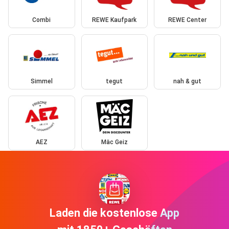
Combi
REWE Kaufpark
REWE Center
Simmel
tegut
nah & gut
AEZ
Mäc Geiz
Laden die kostenlose App