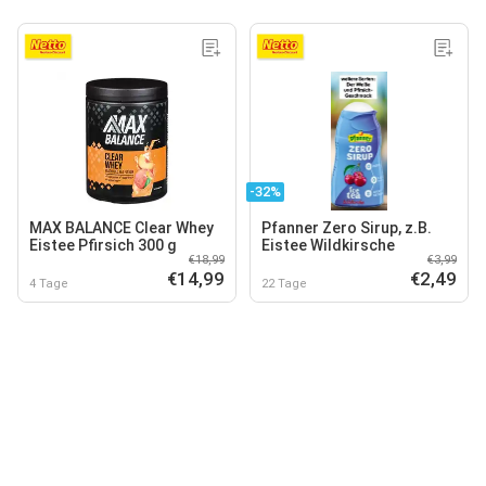
-32%
MAX BALANCE Clear Whey
Pfanner Zero Sirup, z.B.
Eistee Pfirsich 300 g
Eistee Wildkirsche
€18,99
€3,99
€14,99
€2,49
4 Tage
22 Tage