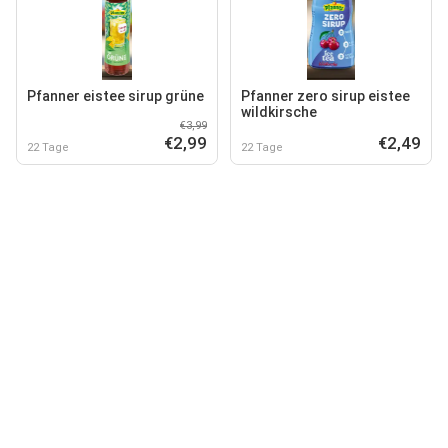
Pfanner eistee sirup grüne
Pfanner zero sirup eistee
wildkirsche
€3,99
€2,99
€2,49
22 Tage
22 Tage