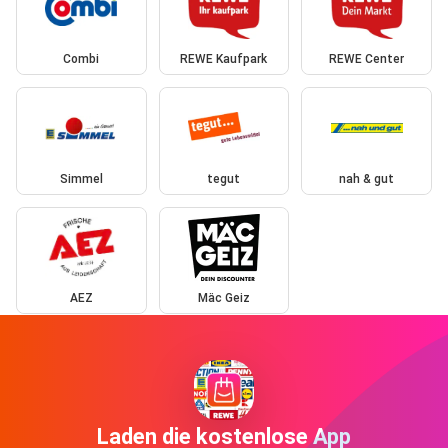
Combi
REWE Kaufpark
REWE Center
Simmel
tegut
nah & gut
AEZ
Mäc Geiz
Laden die kostenlose App