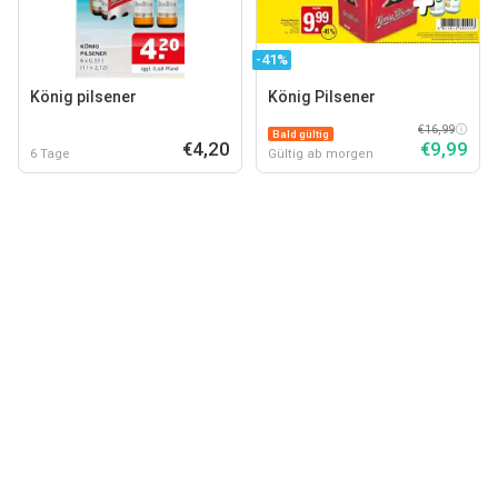
-41%
König pilsener
König Pilsener
€16,99
Bald gültig
€4,20
€9,99
6 Tage
Gültig ab morgen