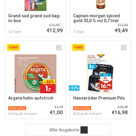
Grand sud grand sud bag-
Captain morgan spiced
in-box
gold 35,0 % vol 0,7 liter
€14,99
€12,99
€12,99
€9,49
22 Tage
3 Tage
-52%
Argeta huhn-aufstrich
Hasseröder Premium Pils
€1,49
€35,98
Bald gültig
Bald gültig
€1,00
€16,98
Gültig ab morgen
Gültig ab morgen
Alle Angebote