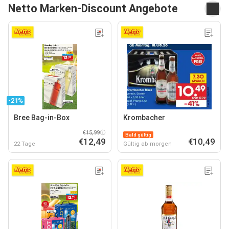
Netto Marken-Discount Angebote
-21%
Bree Bag-in-Box
Krombacher
€15,99
Bald gültig
€12,49
€10,49
22 Tage
Gültig ab morgen