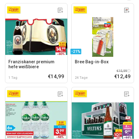
-21%
Franziskaner premium
Bree Bag-in-Box
hefe weißbiere
€15,99
€14,99
€12,49
1 Tag
24 Tage