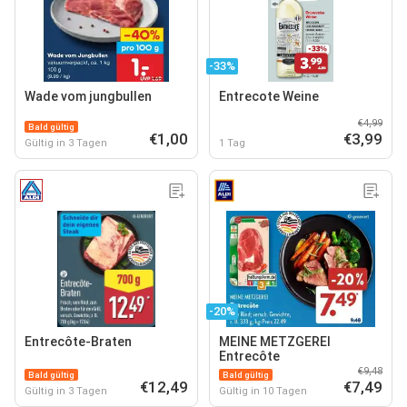
-33%
Wade vom jungbullen
Entrecote Weine
€4,99
Bald gültig
€1,00
€3,99
Gültig in 3 Tagen
1 Tag
-20%
Entrecôte-Braten
MEINE METZGEREI
Entrecôte
€9,48
Bald gültig
Bald gültig
€12,49
€7,49
Gültig in 3 Tagen
Gültig in 10 Tagen