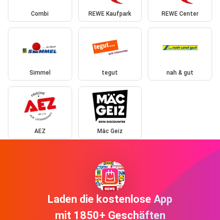
Combi
REWE Kaufpark
REWE Center
Simmel
tegut
nah & gut
AEZ
Mäc Geiz
Laden die kostenlose App
mit 1850+ Geschäften