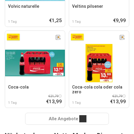
Volvic naturelle
Veltins pilsener
€1,25
€9,99
1 Tag
1 Tag
Coca-cola
Coca-cola cola oder cola
zero
€21,79
€21,79
€13,99
€13,99
1 Tag
1 Tag
Alle Angebote