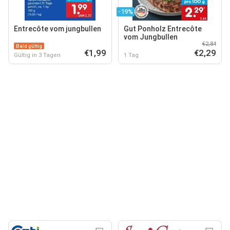
-19%
Entrecôte vom jungbullen
Gut Ponholz Entrecôte
vom Jungbullen
€2,84
Bald gültig
€1,99
€2,29
Gültig in 3 Tagen
1 Tag