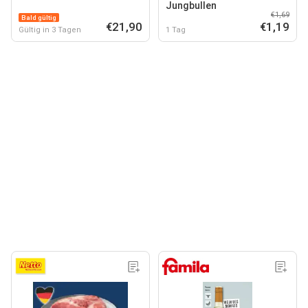
Jungbullen
€1,69
Bald gültig
€21,90
€1,19
Gültig in 3 Tagen
1 Tag