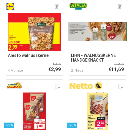
Alesto walnusskerne
LIHN - WALNUSSKERNE
HANDGEKNACKT
€3,59
€12,99
€2,99
€11,69
4 Monate
24 Tage
-33%
-25%