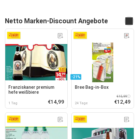
Netto Marken-Discount Angebote
-21%
Franziskaner premium
Bree Bag-in-Box
hefe weißbiere
€15,99
€14,99
€12,49
1 Tag
24 Tage