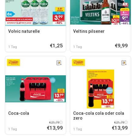
Volvic naturelle
Veltins pilsener
€1,25
€9,99
1 Tag
1 Tag
Coca-cola
Coca-cola cola oder cola
zero
€21,79
€21,79
€13,99
€13,99
1 Tag
1 Tag