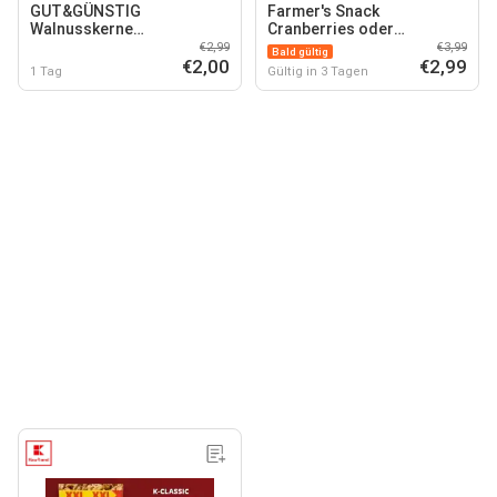
GUT&GÜNSTIG
Farmer's Snack
Walnusskerne
Cranberries oder
naturbelassen
Walnusskerne
€2,99
€3,99
Bald gültig
€2,00
€2,99
1 Tag
Gültig in 3 Tagen