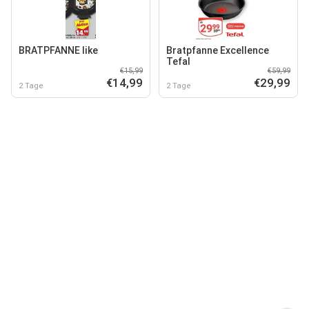
BRATPFANNE like
Bratpfanne Excellence
Tefal
€15,99
€59,99
€14,99
€29,99
2 Tage
2 Tage