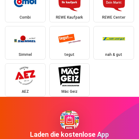
Combi
REWE Kaufpark
REWE Center
Simmel
tegut
nah & gut
AEZ
Mäc Geiz
Laden die kostenlose App