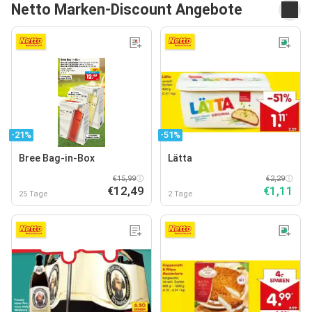
Netto Marken-Discount Angebote
-21%
-51%
Bree Bag-in-Box
Lätta
€15,99
€2,29
€12,49
€1,11
25 Tage
2 Tage