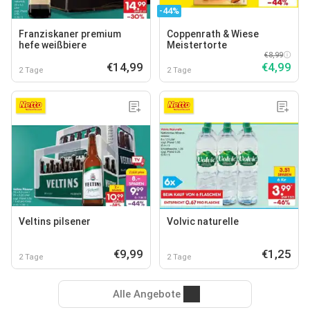
-44%
Franziskaner premium
Coppenrath & Wiese
hefe weißbiere
Meistertorte
€8,99
€14,99
€4,99
2 Tage
2 Tage
Veltins pilsener
Volvic naturelle
€9,99
€1,25
2 Tage
2 Tage
Alle Angebote