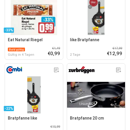
-33%
Eat Natural Riegel
like Bratpfanne
€1,49
€17,99
Bald gültig
€0,99
€12,99
Gültig in 4 Tagen
2 Tage
-22%
Bratpfanne like
Bratpfanne 20 cm
€15,99