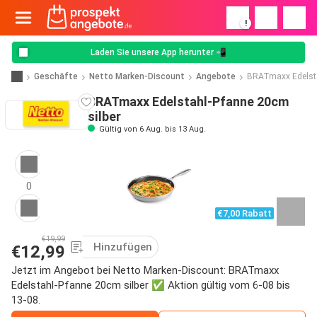
!
Laden Sie unsere App herunter 📲
Geschäfte
Netto Marken-Discount
Angebote
BRATmaxx Edelsta
BRATmaxx Edelstahl-Pfanne 20cm
silber
Gültig von 6 Aug. bis 13 Aug.
0
€7,00 Rabatt
€19,99
Hinzufügen
€12,99
Jetzt im Angebot bei Netto Marken-Discount: BRATmaxx
Edelstahl-Pfanne 20cm silber ✅ Aktion gültig vom 6-08 bis
13-08.