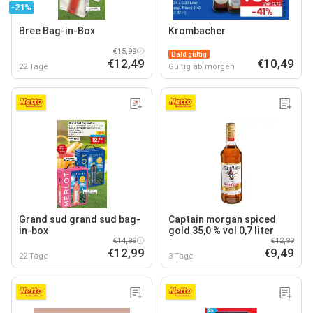
-21%
Bree Bag-in-Box
Krombacher
€15,99
Bald gültig
€12,49
€10,49
22 Tage
Gültig ab morgen
Grand sud grand sud bag-
Captain morgan spiced
in-box
gold 35,0 % vol 0,7 liter
€14,99
€12,99
€12,99
€9,49
22 Tage
3 Tage