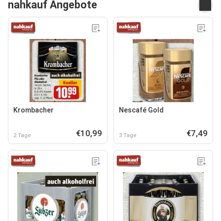
nahkauf Angebote
Krombacher
Nescafé Gold
€10,99
€7,49
2 Tage
3 Tage