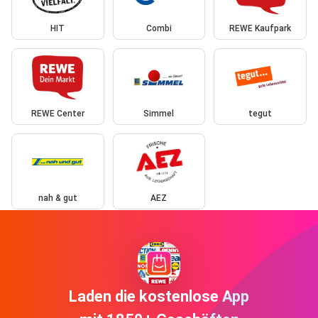
HIT
Combi
REWE Kaufpark
REWE Center
Simmel
tegut
nah & gut
AEZ
Laden die kostenlose App