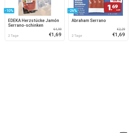
-10%
-26%
EDEKA Herzstücke Jamón
Abraham Serrano
Serrano-schinken
€4,99
€2,29
€1,69
€1,69
2 Tage
2 Tage