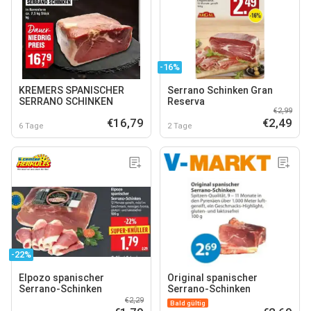
-16%
KREMERS SPANISCHER
Serrano Schinken Gran
SERRANO SCHINKEN
Reserva
€2,99
€16,79
€2,49
6 Tage
2 Tage
-22%
Elpozo spanischer
Original spanischer
Serrano-Schinken
Serrano-Schinken
€2,29
Bald gültig