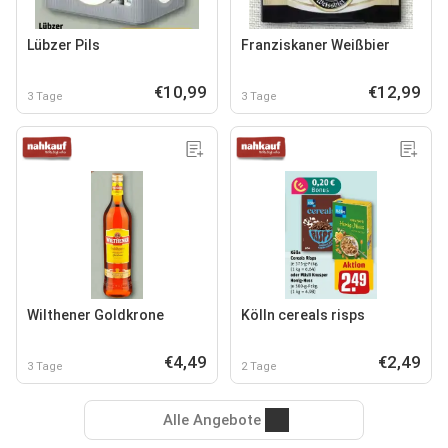
Lübzer Pils
Franziskaner Weißbier
€10,99
€12,99
3 Tage
3 Tage
Wilthener Goldkrone
Kölln cereals risps
€4,49
€2,49
3 Tage
2 Tage
Alle Angebote