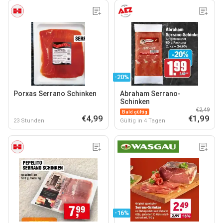
-20%
Porxas Serrano Schinken
Abraham Serrano-
Schinken
€2,49
Bald gültig
€4,99
€1,99
23 Stunden
Gültig in 4 Tagen
-16%