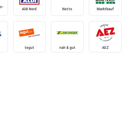
n-
Aldi Nord
Netto
Marktkauf
tegut
nah & gut
AEZ