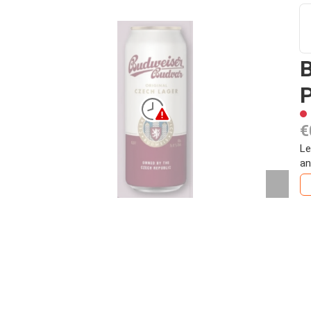
B
P
€
Le
an