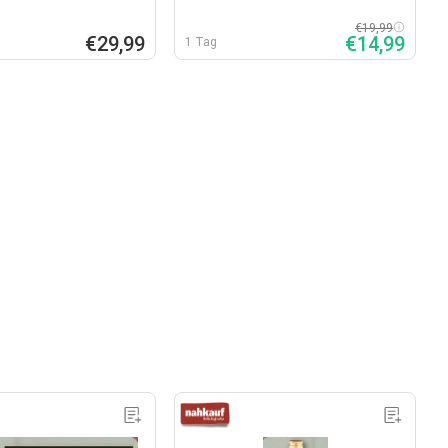
€19,99
€29,99
€14,99
1 Tag