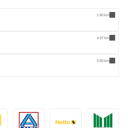
3.80 km
4.97 km
5.80 km