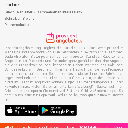
Partner
Sind Sie an einer Zusammenarbeit interessiert?
Schreiben Sie uns
Partnerschaften
Prospektangebote trägt täglich die aktuellen Prospekte, Werbeprospekte,
Magazine und Lookbooks von allen Geschäften in Deutschland zusammen.
Dadurch bleiben Sie zu jeder Zeit auf dem neuesten Stand von Rabatten und
Angeboten der Prospekte und Sie finden ganz gemütlich das eine Angebot,
die eine Prospektaktion oder besonderen Rabatt während des Sale oder
Schlussverkaufs im Geschäft in Ihrer Nähe. Häufig finden Sie neue Prospekte
als allererstes auf unserer Seite, noch bevor sie bei Ihnen im Briefkasten
liegen, wodurch Sie sie natürlich auch auf der Arbeit, in der Schule oder
direkt im Geschäft angucken können. Fügen Sie Prospektangebote zu Ihren
Favoriten hinzu, kleben Sie einen "bitte keine Werbung!" - Sticker auf Ihren
Briefkasten und sparen Sie somit viel Zeit und Geld. Außerdem tragen Sie
damit auch aktiv zur Papiermüll Reduktion bei, was gut für unsere Umwelt
ist.
Alle Rechte vorbehalten © Prospektangebote.de 2026 |
Haftungsausschluss