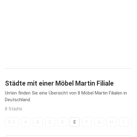
Städte mit einer Möbel Martin Filiale
Unten finden Sie eine Übersicht von 8 Möbel Martin Filialen in
Deutschland.
8 Städte
0-9
A
B
C
D
E
F
G
H
I