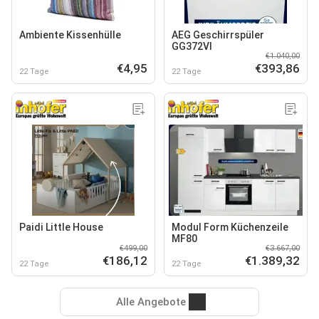
Ambiente Kissenhülle
AEG Geschirrspüler
GG372VI
€1.040,00
€4,95
€393,86
22 Tage
22 Tage
Paidi Little House
Modul Form Küchenzeile
MF80
€499,00
€3.667,00
€186,12
€1.389,32
22 Tage
22 Tage
Alle Angebote