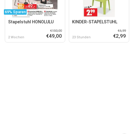
69% Sparen
Stapelstuhl HONOLULU
KINDER-STAPELSTUHL
€150,00
€6,99
€49,00
€2,99
2 Wochen
23 Stunden