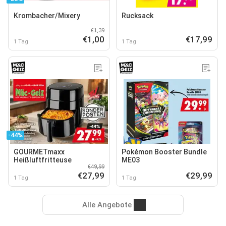
Krombacher/Mixery
Rucksack
€1,39
€1,00
€17,99
1 Tag
1 Tag
-44%
GOURMETmaxx
Pokémon Booster Bundle
Heißluftfritteuse
ME03
€49,99
€27,99
€29,99
1 Tag
1 Tag
Alle Angebote