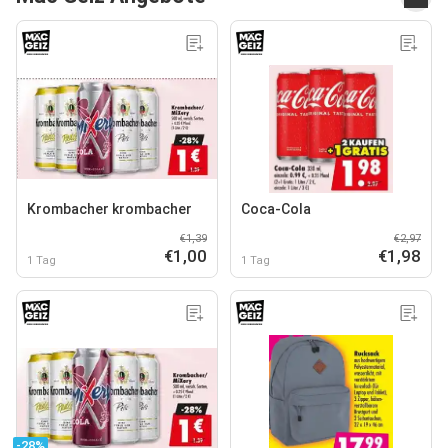
Krombacher krombacher
Coca-Cola
€1,39
€2,97
€1,00
€1,98
1 Tag
1 Tag
-28%