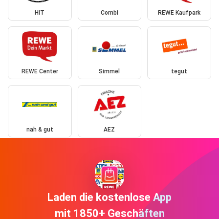
HIT
Combi
REWE Kaufpark
REWE Center
Simmel
tegut
nah & gut
AEZ
Laden die kostenlose App
mit 1850+ Geschäften