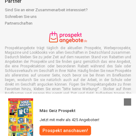
Partner
Sind Sie an einer Zusammenarbeit interessiert?
Schreiben Sie uns
Partnerschaften
Prospektangebote trägt täglich die aktuellen Prospekte, Werbeprospekte,
Magazine und Lookbooks von allen Geschäften in Deutschland zusammen.
Dadurch bleiben Sie zu jeder Zeit auf dem neuesten Stand von Rabatten und
Angeboten der Prospekte und Sie finden ganz gemütlich das eine Angebot,
die eine Prospektaktion oder besonderen Rabatt während des Sale oder
Schlussverkaufs im Geschäft in Ihrer Nähe. Häufig finden Sie neue Prospekte
als allererstes auf unserer Seite, noch bevor sie bei Ihnen im Briefkasten
liegen, wodurch Sie sie natürlich auch auf der Arbeit, in der Schule oder
direkt im Geschäft angucken können. Fügen Sie Prospektangebote zu Ihren
Favoriten hinzu, kleben Sie einen "bitte keine Werbung!" - Sticker auf Ihren
Briefkasten und sparen Sie somit viel Zeit und Geld. Außerdem tragen Sie
damit auch aktiv zur Papiermüll Reduktion bei, was gut für unsere Umwelt
ist.
Mäc Geiz Prospekt
Jetzt mit mehr als 425 Angeboten!
Prospekt anschauen!
Alle Rechte vorbehalten © Prospektangebote.de 2026 |
Haftungsausschluss